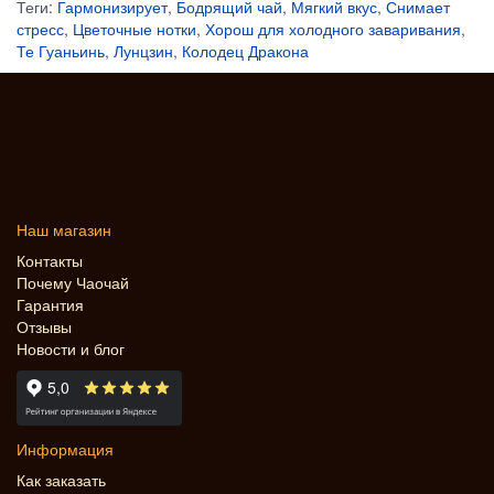
Теги:
Гармонизирует
,
Бодрящий чай
,
Мягкий вкус
,
Снимает
стресс
,
Цветочные нотки
,
Хорош для холодного заваривания
,
Те Гуаньинь
,
Лунцзин
,
Колодец Дракона
Наш магазин
Контакты
Почему Чаочай
Гарантия
Отзывы
Новости и блог
Информация
Как заказать