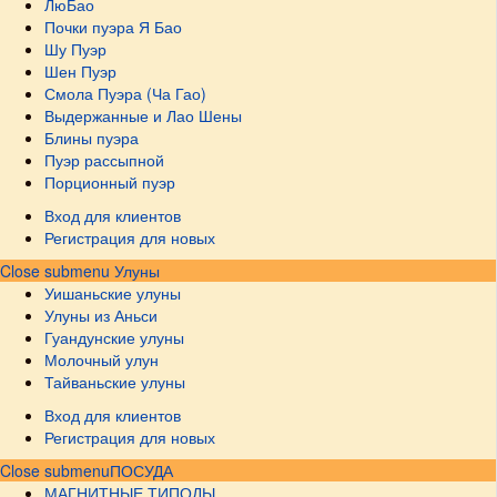
ЛюБао
Почки пуэра Я Бао
Шу Пуэр
Шен Пуэр
Смола Пуэра (Ча Гао)
Выдержанные и Лао Шены
Блины пуэра
Пуэр рассыпной
Порционный пуэр
Вход для клиентов
Регистрация для новых
Close submenu
Улуны
Уишаньские улуны
Улуны из Аньси
Гуандунские улуны
Молочный улун
Тайваньские улуны
Вход для клиентов
Регистрация для новых
Close submenu
ПОСУДА
МАГНИТНЫЕ ТИПОДЫ