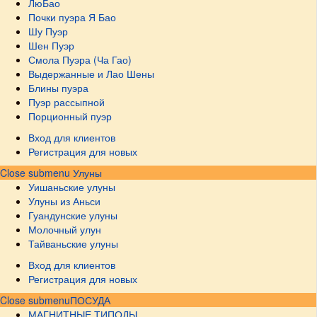
ЛюБао
Почки пуэра Я Бао
Шу Пуэр
Шен Пуэр
Смола Пуэра (Ча Гао)
Выдержанные и Лао Шены
Блины пуэра
Пуэр рассыпной
Порционный пуэр
Вход для клиентов
Регистрация для новых
Close submenu
Улуны
Уишаньские улуны
Улуны из Аньси
Гуандунские улуны
Молочный улун
Тайваньские улуны
Вход для клиентов
Регистрация для новых
Close submenu
ПОСУДА
МАГНИТНЫЕ ТИПОДЫ