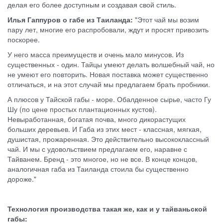
делая его более доступным и создавая свой стиль.
Илья Гаппуров о габе из Таиланда:
"Этот чай мы возим
пару лет, многие его распробовали, ждут и просят привозить
поскорее.
У него масса преимуществ и очень мало минусов. Из
существенных - один. Тайцы умеют делать волшебный чай, но
не умеют его повторить. Новая поставка может существенно
отличаться, и на этот случай мы предлагаем брать пробники.
А плюсов у Тайской габы - море. Обалденное сырье, часто Гу
Шу (по цене простых плантационных кустов).
Невыработанная, богатая почва, много дикорастущих
больших деревьев. И Габа из этих мест - классная, мягкая,
душистая, прожаренная. Это действительно высококлассный
чай. И мы с удовольствием предлагаем его, наравне с
Тайванем. Бренд - это многое, но не все. В конце концов,
аналогичная габа из Таиланда стоила бы существенно
дороже."
Технология производства такая же, как и у тайваньской
габы: