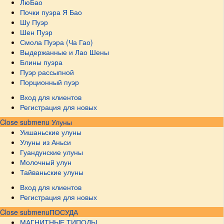
ЛюБао
Почки пуэра Я Бао
Шу Пуэр
Шен Пуэр
Смола Пуэра (Ча Гао)
Выдержанные и Лао Шены
Блины пуэра
Пуэр рассыпной
Порционный пуэр
Вход для клиентов
Регистрация для новых
Close submenu
Улуны
Уишаньские улуны
Улуны из Аньси
Гуандунские улуны
Молочный улун
Тайваньские улуны
Вход для клиентов
Регистрация для новых
Close submenu
ПОСУДА
МАГНИТНЫЕ ТИПОДЫ