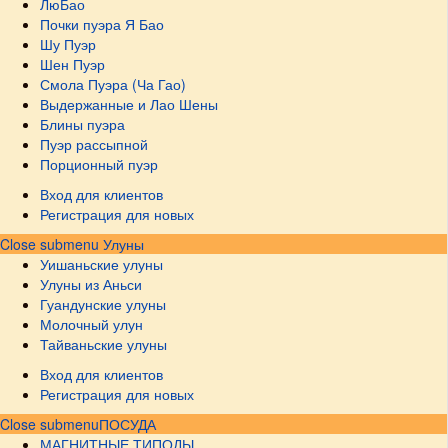
ЛюБао
Почки пуэра Я Бао
Шу Пуэр
Шен Пуэр
Смола Пуэра (Ча Гао)
Выдержанные и Лао Шены
Блины пуэра
Пуэр рассыпной
Порционный пуэр
Вход для клиентов
Регистрация для новых
Close submenu
Улуны
Уишаньские улуны
Улуны из Аньси
Гуандунские улуны
Молочный улун
Тайваньские улуны
Вход для клиентов
Регистрация для новых
Close submenu
ПОСУДА
МАГНИТНЫЕ ТИПОДЫ