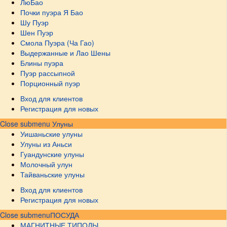
ЛюБао
Почки пуэра Я Бао
Шу Пуэр
Шен Пуэр
Смола Пуэра (Ча Гао)
Выдержанные и Лао Шены
Блины пуэра
Пуэр рассыпной
Порционный пуэр
Вход для клиентов
Регистрация для новых
Close submenu
Улуны
Уишаньские улуны
Улуны из Аньси
Гуандунские улуны
Молочный улун
Тайваньские улуны
Вход для клиентов
Регистрация для новых
Close submenu
ПОСУДА
МАГНИТНЫЕ ТИПОДЫ