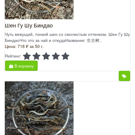
Шен Гу Шу Биндао
Чуть вяжущий, тонкий шен со смолистым оттенком. Шен Гу Шу
БиндаоЧто это за чай и откудаНазвание: 生古树..
Цена: 718 ₽
за 50 г.
Рейтинг:
В корзину