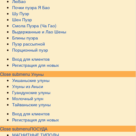
ЛюБао
Почки пуэра Я Бао
Шу Пуэр
Шен Пуэр
Смола Пуэра (Ча Гао)
Выдержанные и Лао Шены
Блины пуэра
Пуэр рассыпной
Порционный пуэр
Вход для клиентов
Регистрация для новых
Close submenu
Улуны
Уишаньские улуны
Улуны из Аньси
Гуандунские улуны
Молочный улун
Тайваньские улуны
Вход для клиентов
Регистрация для новых
Close submenu
ПОСУДА
МАГНИТНЫЕ ТИПОДЫ