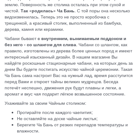
землю. Поверхность же столика осталась при этом сухой и
чистой.
Так «родилась» Ча Бань
. С той поры она несколько
видоизменилась. Теперь это не просто коробочка с
трещинкой, а красивый столик, выполненный из бамбука,
дерева, камня или керамики.
Чабани бывают
с внутренним, вынимаемым поддоном и
без него - со шлангом для слива
. Чабани со шлангом, как
правило, изготовлены из дерева более ценных пород и имеют
интересный изысканный дизайн. В нашем магазине Вы
найдёте роскошные стационарные чабани, на которых день за
днем Вы будете постигать искусство чайной церемонии. Такая
Ча Бань сама настроит Вас на нужный лад, время расступится
перед Вами и откроет тайны великих мудрецов. Беседа
потечёт неспешно, движения рук будут плавны и легки, а
аромат и вкус чая подарит лёгкое возвышенное состояние.
Ухаживайте за своим Чайным столиком:
Протирайте после каждого чаепития;
Не оставляйте на доске чайные листья;
Берегите Ча Бань от резких перепадов температуры и
влажности.