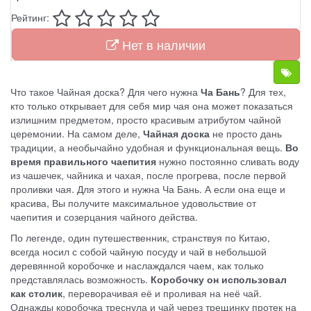
Рейтинг:
Нет в наличии
Что такое Чайная доска? Для чего нужна
Ча Бань
? Для тех,
кто только открывает для себя мир чая она может показаться
излишним предметом, просто красивым атрибутом чайной
церемонии. На самом деле,
Чайная доска
не просто дань
традиции, а необычайно удобная и функциональная вещь.
Во
время правильного чаепития
нужно постоянно сливать воду
из чашечек, чайника и чахая, после прогрева, после первой
проливки чая. Для этого и нужна Ча Бань. А если она еще и
красива, Вы получите максимальное удовольствие от
чаепития и созерцания чайного действа.
По легенде, один путешественник, странствуя по Китаю,
всегда носил с собой чайную посуду и чай в небольшой
деревянной коробочке и наслаждался чаем, как только
представлялась возможность.
Коробочку он использовал
как столик
, переворачивая её и проливая на неё чай.
Однажды коробочка треснула и чай через трещинку протек на