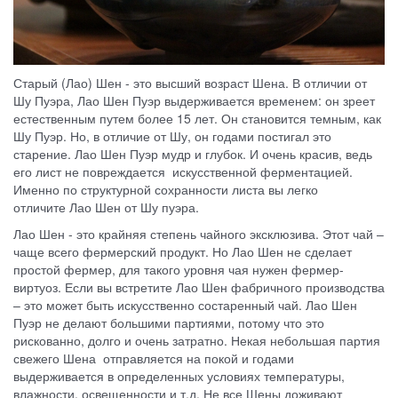
Старый (Лао) Шен - это высший возраст Шена. В отличии от
Шу Пуэра, Лао Шен Пуэр выдерживается временем: он зреет
естественным путем более 15 лет. Он становится темным, как
Шу Пуэр. Но, в отличие от Шу, он годами постигал это
старение. Лао Шен Пуэр мудр и глубок. И очень красив, ведь
его лист не повреждается искусственной ферментацией.
Именно по структурной сохранности листа вы легко
отличите Лао Шен от Шу пуэра.
Лао Шен - это крайняя степень чайного эксклюзива. Этот чай –
чаще всего фермерский продукт. Но Лао Шен не сделает
простой фермер, для такого уровня чая нужен фермер-
виртуоз. Если вы встретите Лао Шен фабричного производства
– это может быть искусственно состаренный чай. Лао Шен
Пуэр не делают большими партиями, потому что это
рискованно, долго и очень затратно. Некая небольшая партия
свежего Шена отправляется на покой и годами
выдерживается в определенных условиях температуры,
влажности, освещенности и т.д. Не все Шены доживают