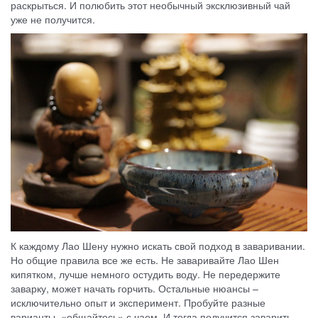
раскрыться. И полюбить этот необычный эксклюзивный чай
уже не получится.
К каждому Лао Шену нужно искать свой подход в заваривании.
Но общие правила все же есть. Не заваривайте Лао Шен
кипятком, лучше немного остудить воду. Не передержите
заварку, может начать горчить. Остальные нюансы –
исключительно опыт и эксперимент. Пробуйте разные
варианты, «общайтесь» с чаем. И тогда получится заварить