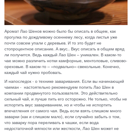
Аромат Лао Шенов можно было бы описать в общем, как
прогулка по дождливому осеннему лесу, когда листья уже
почти совсем упали с деревьев. И то это будет не
стопроцентное описание. А вкус.. Вкус описать в общем вряд
ли получится. Ведь каждый Лао Шен – уникален. В каком-то
чае можно различить нотки камфорные, ментоловые, сливово-
ореховые. В каком-то – «подвально»-свекольные. Конечно,
каждый чай нужно пробовать.
И напоследок - о технике заваривания. Если вы начинающий
чаеман - настоятельно рекомендуем попить Лао Шен в
компании продвинутого пользователя. Это действительно
сильный чай, и лучше пить его осторожно. Не только, чтобы не
испортить вкус завариванием, но и чтобы не испортить
впечатления от самого чая. Ведь если взять слишком много
заварки (как и слишком мало), если случайно забыть о том,
что заварку пора переливать в чашки, если вода
недостаточной мягкости или жесткости, Лао Шен может не