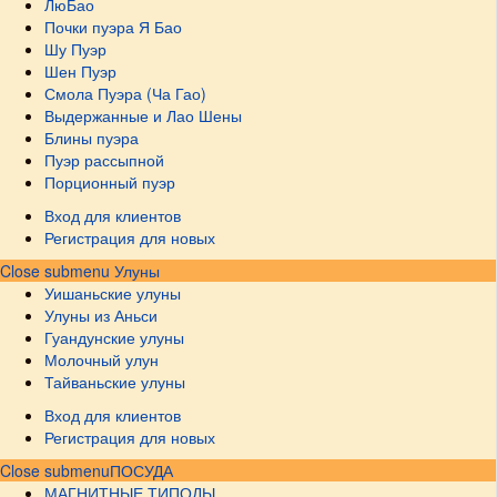
ЛюБао
Почки пуэра Я Бао
Шу Пуэр
Шен Пуэр
Смола Пуэра (Ча Гао)
Выдержанные и Лао Шены
Блины пуэра
Пуэр рассыпной
Порционный пуэр
Вход для клиентов
Регистрация для новых
Close submenu
Улуны
Уишаньские улуны
Улуны из Аньси
Гуандунские улуны
Молочный улун
Тайваньские улуны
Вход для клиентов
Регистрация для новых
Close submenu
ПОСУДА
МАГНИТНЫЕ ТИПОДЫ