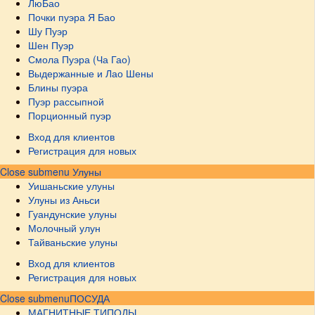
ЛюБао
Почки пуэра Я Бао
Шу Пуэр
Шен Пуэр
Смола Пуэра (Ча Гао)
Выдержанные и Лао Шены
Блины пуэра
Пуэр рассыпной
Порционный пуэр
Вход для клиентов
Регистрация для новых
Close submenu
Улуны
Уишаньские улуны
Улуны из Аньси
Гуандунские улуны
Молочный улун
Тайваньские улуны
Вход для клиентов
Регистрация для новых
Close submenu
ПОСУДА
МАГНИТНЫЕ ТИПОДЫ