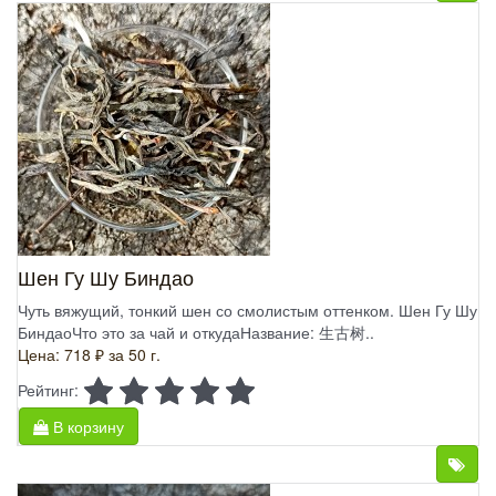
Шен Гу Шу Биндао
Чуть вяжущий, тонкий шен со смолистым оттенком. Шен Гу Шу
БиндаоЧто это за чай и откудаНазвание: 生古树..
Цена: 718 ₽
за 50 г.
Рейтинг:
В корзину