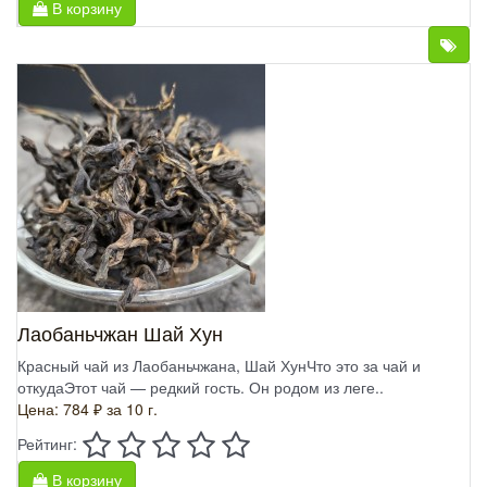
В корзину
Лаобаньчжан Шай Хун
Красный чай из Лаобаньчжана, Шай ХунЧто это за чай и
откудаЭтот чай — редкий гость. Он родом из леге..
Цена: 784 ₽
за 10 г.
Рейтинг:
В корзину