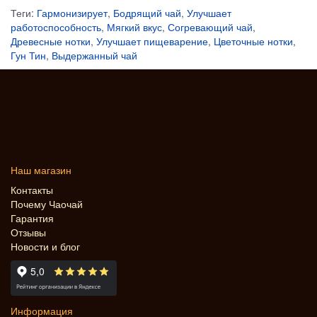
Теги:
Гармонизирует
,
Бодрящий чай
,
Улучшает
работоспособность
,
Мягкий вкус
,
Согревающий чай
,
Древесные нотки
,
Улучшает пищеварение
,
Цветочные нотки
,
Гун Тин
,
Выдержанный чай
Наш магазин
Контакты
Почему Чаочай
Гарантия
Отзывы
Новости и блог
Информация