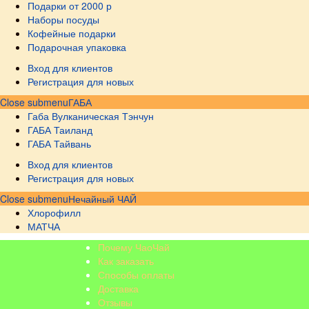
Подарки от 2000 р
Наборы посуды
Кофейные подарки
Подарочная упаковка
Вход для клиентов
Регистрация для новых
Close submenu
ГАБА
Габа Вулканическая Тэнчун
ГАБА Таиланд
ГАБА Тайвань
Вход для клиентов
Регистрация для новых
Close submenu
Нечайный ЧАЙ
Хлорофилл
МАТЧА
Почему ЧаоЧай
Как заказать
Способы оплаты
Доставка
Отзывы