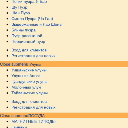
Почки пуэра Я Бао
Шу Пуэр
Шен Пуэр
Смола Пуэра (Ча Гао)
Выдержанные и Лао Шены
Блины пуэра
Пуэр рассыпной
Порционный пуэр
Вход для клиентов
Регистрация для новых
Close submenu
Улуны
Уишаньские улуны
Улуны из Аньси
Гуандунские улуны
Молочный улун
Тайваньские улуны
Вход для клиентов
Регистрация для новых
Close submenu
ПОСУДА
МАГНИТНЫЕ ТИПОДЫ
Гайвани