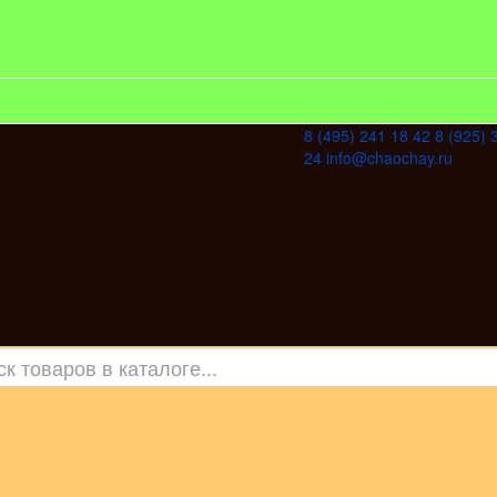
8 (495) 241 18 42
8 (925) 
24
info@chaochay.ru