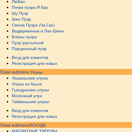
ЛюБао
Почки пуэра Я Бао
Шу Пуэр
Шен Пуэр
Смола Пуэра (Ча Гао)
Выдержанные и Лао Шены
Блины пуэра
Пуэр рассыпной
Порционный пуэр
Вход для клиентов
Регистрация для новых
Close submenu
Улуны
Уишаньские улуны
Улуны из Аньси
Гуандунские улуны
Молочный улун
Тайваньские улуны
Вход для клиентов
Регистрация для новых
Close submenu
ПОСУДА
МАГНИТНЫЕ ТИПОДЫ