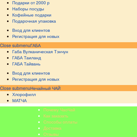
Подарки от 2000 р
Наборы посуды
Кофейные подарки
Подарочная упаковка
Вход для клиентов
Регистрация для новых
Close submenu
ГАБА
Габа Вулканическая Тэнчун
ГАБА Таиланд
ГАБА Тайвань
Вход для клиентов
Регистрация для новых
Close submenu
Нечайный ЧАЙ
Хлорофилл
МАТЧА
Почему ЧаоЧай
Как заказать
Способы оплаты
Доставка
Отзывы