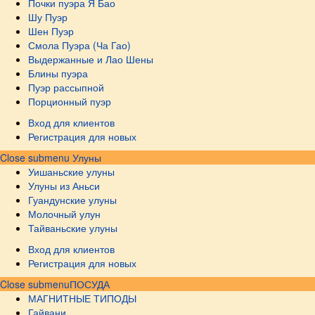
Почки пуэра Я Бао
Шу Пуэр
Шен Пуэр
Смола Пуэра (Ча Гао)
Выдержанные и Лао Шены
Блины пуэра
Пуэр рассыпной
Порционный пуэр
Вход для клиентов
Регистрация для новых
Close submenu
Улуны
Уишаньские улуны
Улуны из Аньси
Гуандунские улуны
Молочный улун
Тайваньские улуны
Вход для клиентов
Регистрация для новых
Close submenu
ПОСУДА
МАГНИТНЫЕ ТИПОДЫ
Гайвани