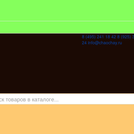
8 (495) 241 18 42
8 (925) 
24
info@chaochay.ru