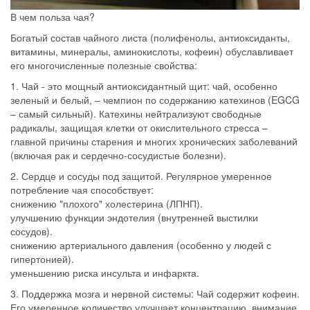
В чем польза чая?
Богатый состав чайного листа (полифенолы, антиоксиданты,
витамины, минералы, аминокислоты, кофеин) обуславливает
его многочисленные полезные свойства:
1. Чай - это мощный антиоксидантный щит: чай, особенно
зеленый и белый, – чемпион по содержанию катехинов (EGCG
– самый сильный). Катехины нейтрализуют свободные
радикалы, защищая клетки от окислительного стресса –
главной причины старения и многих хронических заболеваний
(включая рак и сердечно-сосудистые болезни).
2. Сердце и сосуды под защитой. Регулярное умеренное
потребление чая способствует:
снижению "плохого" холестерина (ЛПНП).
улучшению функции эндотелия (внутренней выстилки
сосудов).
снижению артериального давления (особенно у людей с
гипертонией).
уменьшению риска инсульта и инфаркта.
3. Поддержка мозга и нервной системы: Чай содержит кофеин.
Его умеренное количество улучшает концентрацию, внимание,