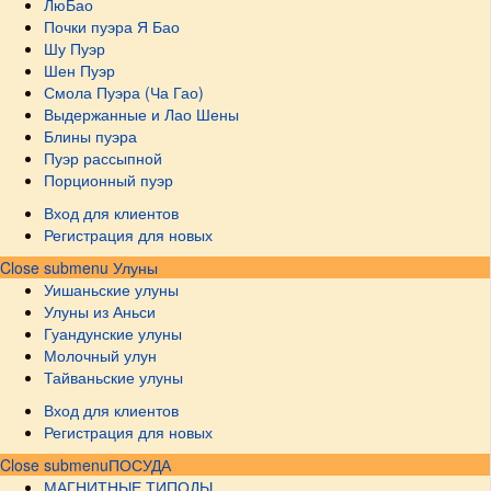
ЛюБао
Почки пуэра Я Бао
Шу Пуэр
Шен Пуэр
Смола Пуэра (Ча Гао)
Выдержанные и Лао Шены
Блины пуэра
Пуэр рассыпной
Порционный пуэр
Вход для клиентов
Регистрация для новых
Close submenu
Улуны
Уишаньские улуны
Улуны из Аньси
Гуандунские улуны
Молочный улун
Тайваньские улуны
Вход для клиентов
Регистрация для новых
Close submenu
ПОСУДА
МАГНИТНЫЕ ТИПОДЫ