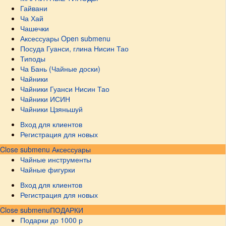
Гайвани
Ча Хай
Чашечки
Аксессуары
Open submenu
Посуда Гуанси, глина Нисин Тао
Типоды
Ча Бань (Чайные доски)
Чайники
Чайники Гуанси Нисин Тао
Чайники ИСИН
Чайники Цзяньшуй
Вход для клиентов
Регистрация для новых
Close submenu
Аксессуары
Чайные инструменты
Чайные фигурки
Вход для клиентов
Регистрация для новых
Close submenu
ПОДАРКИ
Подарки до 1000 р