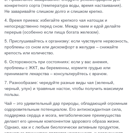
конкретного сорта (температура воды, время настаивания).
Не заваривайте слишком долго и слишком крепко.
4. Время приема: избегайте крепкого чая натощак и
непосредственно перед сном. Между чаем и едой делайте
перерыв (особенно если пища богата железом).
5. Прислушивайтесь к организму: если чувствуете нервозность,
проблемы со сном или дискомфорт в желудке – снижайте
крепость или количество.
6. Осторожность при состояниях: если у вас анемия,
проблемы с ЖКТ, вы беременны, кормите грудью или
принимаете лекарства – консультируйтесь с врачом.
7. Разнообразие: чередуйте разные виды чая (зеленый,
черный, улун) и травяные настои, чтобы получить максимум
пользы.
Чай – это удивительный дар природы, обладающий огромным
оздоровительным потенциалом. Его антиоксидантная сила,
поддержка сердца и мозга, метаболические преимущества
делают его ценным компонентом здорового образа жизни.
Однако, как и с любым биологически активным продуктом,
ключевым принципом является умеренность и осознанность.