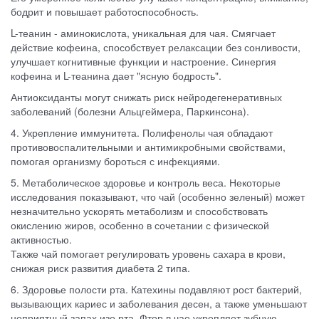
бодрит и повышает работоспособность.
L-теанин - аминокислота, уникальная для чая. Смягчает
действие кофеина, способствует релаксации без сонливости,
улучшает когнитивные функции и настроение. Синергия
кофеина и L-теанина дает "ясную бодрость".
Антиоксиданты могут снижать риск нейродегенеративных
заболеваний (болезни Альцгеймера, Паркинсона).
4. Укрепление иммунитета. Полифенолы чая обладают
противовоспалительными и антимикробными свойствами,
помогая организму бороться с инфекциями.
5. Метаболическое здоровье и контроль веса. Некоторые
исследования показывают, что чай (особенно зеленый) может
незначительно ускорять метаболизм и способствовать
окислению жиров, особенно в сочетании с физической
активностью.
Также чай помогает регулировать уровень сахара в крови,
снижая риск развития диабета 2 типа.
6. Здоровье полости рта. Катехины подавляют рост бактерий,
вызывающих кариес и заболевания десен, а также уменьшают
неприятный запах изо рта. Фтор в чае укрепляет зубную