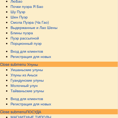
ЛюБао
Почки пуэра Я Бао
Шу Пуэр
Шен Пуэр
Смола Пуэра (Ча Гао)
Выдержанные и Лао Шены
Блины пуэра
Пуэр рассыпной
Порционный пуэр
Вход для клиентов
Регистрация для новых
Close submenu
Улуны
Уишаньские улуны
Улуны из Аньси
Гуандунские улуны
Молочный улун
Тайваньские улуны
Вход для клиентов
Регистрация для новых
Close submenu
ПОСУДА
МАГНИТНЫЕ ТИПОДЫ