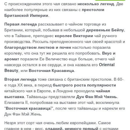
С происхождением этого чая связано
несколько легенд
. Две
наиболее популярные из них связаны с
престолом
Британской Империи
.
Первая легенда
рассказывает о чайном торговце из
Британии, который, побывав в небольшой
деревеньке Бейпу
,
что в Тайване, преподнес
королее Виктории
чай ручного
производства. Россыпь преподнесенного чая своей красотой и
благородством листков и почек
настолько поразила
королеву, что она тут же решила его попробовать.
Вкус и
аромат
поразили Ее Величество еще больше, отчего чай
навсегда остался в ее сердце, и она назвала его
Oriental
Beauty
, или
Восточная Красавица
.
Вторая легенда
тоже связана с британским престолом. В 60-
е года ХХ века, в период
быстрого роста популярности
китайского чая в Европе, в Лондоне проходила
чайная
выставка
. Тайваньцы представляли
Дун Фан Мэй Чжень
.
Елизавета II, попробовав на выставке этот чай, воскликнула
"
Восточная красавица
!", после чего тайваньцы и нарекли его
Дун Фан Мэй Жень.
Незря этот сорт чая очень любим европейцами. Самое
главное в нем - вкус,
сладкий, немного пряный
с нотками