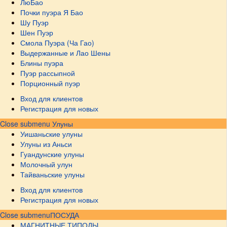
ЛюБао
Почки пуэра Я Бао
Шу Пуэр
Шен Пуэр
Смола Пуэра (Ча Гао)
Выдержанные и Лао Шены
Блины пуэра
Пуэр рассыпной
Порционный пуэр
Вход для клиентов
Регистрация для новых
Close submenu
Улуны
Уишаньские улуны
Улуны из Аньси
Гуандунские улуны
Молочный улун
Тайваньские улуны
Вход для клиентов
Регистрация для новых
Close submenu
ПОСУДА
МАГНИТНЫЕ ТИПОДЫ