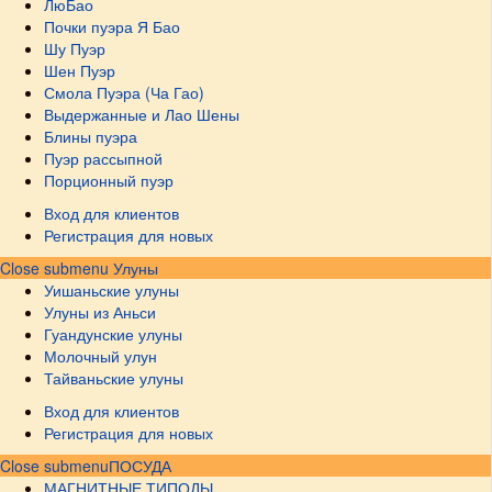
ЛюБао
Почки пуэра Я Бао
Шу Пуэр
Шен Пуэр
Смола Пуэра (Ча Гао)
Выдержанные и Лао Шены
Блины пуэра
Пуэр рассыпной
Порционный пуэр
Вход для клиентов
Регистрация для новых
Close submenu
Улуны
Уишаньские улуны
Улуны из Аньси
Гуандунские улуны
Молочный улун
Тайваньские улуны
Вход для клиентов
Регистрация для новых
Close submenu
ПОСУДА
МАГНИТНЫЕ ТИПОДЫ