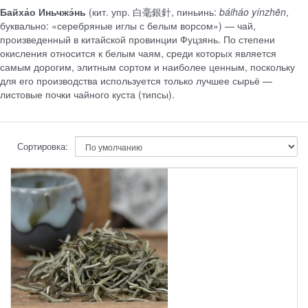
Байха́о Иньчжэ́нь
(кит. упр. 白毫銀針, пиньинь:
báiháo yínzhēn
,
буквально: «серебряные иглы с белым ворсом») — чай,
произведенный в китайской провинции Фуцзянь. По степени
окисления относится к белым чаям, среди которых является
самым дорогим, элитным сортом и наиболее ценным, поскольку
для его производства используется только лучшее сырьё —
листовые почки чайного куста (типсы).
Сортировка: