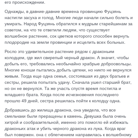
его происхождении.
Однажды, в давние-давние времена провинцию Фуцзянь
настигли засуха и голод. Многие люди начали сильно болеть и
умирать. Народ Фуцзянь обратился к мудрым старейшинам за
советом, на что те ответили людям, что существует
волшебное растение, сок цветков которого способен вернуть
плодородие на земли провинции и исцелить всех больных.
Росло это удивительное растение рядом с драконьим
колодцем, где жил свирепый черный дракон. А значит, чтобы
добыть его, требовались необычайно храбрые доброовольцы.
Многие юноши пытались добыть цвтеки, но никто не вернулся
живым. Тогда еще одна семья, состоявшая из двух братьев и
сестры, решила попытать удачу. Сначала ушел старший брат,
но он не вернулся. Та же участь спустя время постигла и
младшего брата. Когда после исчезновения последнего
прошло 49 дней, сестра решилась пойти к колодцу одна.
Добравшись до жилища дракона, она увидела, что все
смельчаки были преращены в камень. Девушка была очень
хитрой и сообразительной, именно это помогло ей избежать
драконьих атак и убить черного дракона из лука. Когда враг
был повержен. она с облегчением направилась к волшебному