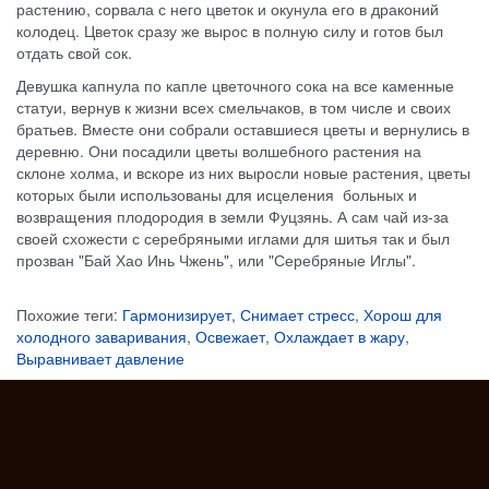
растению, сорвала с него цветок и окунула его в драконий
колодец. Цветок сразу же вырос в полную силу и готов был
отдать свой сок.
Девушка капнула по капле цветочного сока на все каменные
статуи, вернув к жизни всех смельчаков, в том числе и своих
братьев. Вместе они собрали оставшиеся цветы и вернулись в
деревню. Они посадили цветы волшебного растения на
склоне холма, и вскоре из них выросли новые растения, цветы
которых были использованы для исцеления больных и
возвращения плодородия в земли Фуцзянь. А сам чай из-за
своей схожести с серебряными иглами для шитья так и был
прозван "Бай Хао Инь Чжень", или "Серебряные Иглы".
Похожие теги:
Гармонизирует
,
Снимает стресс
,
Хорош для
холодного заваривания
,
Освежает
,
Охлаждает в жару
,
Выравнивает давление