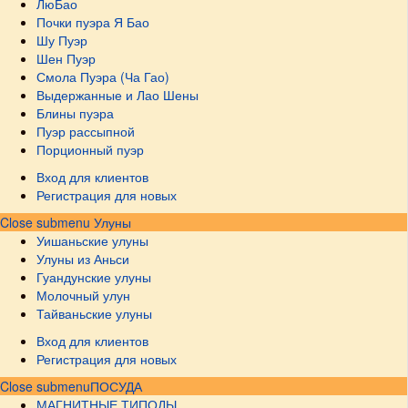
ЛюБао
Почки пуэра Я Бао
Шу Пуэр
Шен Пуэр
Смола Пуэра (Ча Гао)
Выдержанные и Лао Шены
Блины пуэра
Пуэр рассыпной
Порционный пуэр
Вход для клиентов
Регистрация для новых
Close submenu
Улуны
Уишаньские улуны
Улуны из Аньси
Гуандунские улуны
Молочный улун
Тайваньские улуны
Вход для клиентов
Регистрация для новых
Close submenu
ПОСУДА
МАГНИТНЫЕ ТИПОДЫ