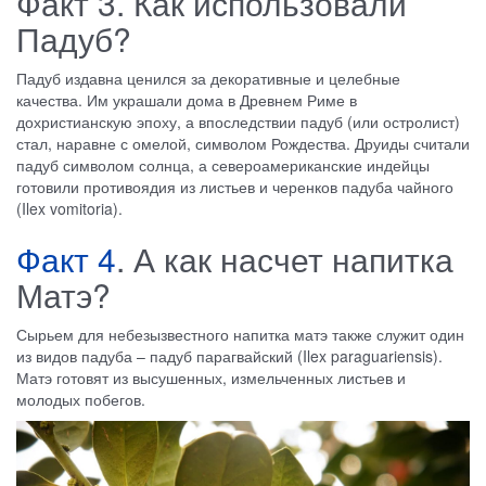
Факт 3. Как использовали
Падуб?
Падуб издавна ценился за декоративные и целебные
качества. Им украшали дома в Древнем Риме в
дохристианскую эпоху, а впоследствии падуб (или остролист)
стал, наравне с омелой, символом Рождества. Друиды считали
падуб символом солнца, а североамериканские индейцы
готовили противоядия из листьев и черенков падуба чайного
(Ilex vomitoria).
Факт 4
. А как насчет напитка
Матэ?
Сырьем для небезызвестного напитка матэ также служит один
из видов падуба – падуб парагвайский (Ilex paraguariensis).
Матэ готовят из высушенных, измельченных листьев и
молодых побегов.