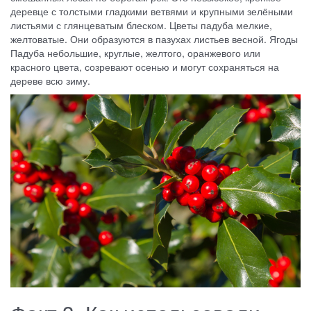
деревце с толстыми гладкими ветвями и крупными зелёными
листьями с глянцеватым блеском. Цветы падуба мелкие,
желтоватые. Они образуются в пазухах листьев весной. Ягоды
Падуба небольшие, круглые, желтого, оранжевого или
красного цвета, созревают осенью и могут сохраняться на
дереве всю зиму.