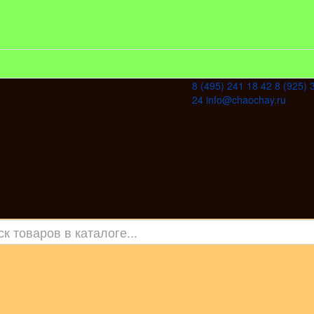
8 (495) 241 18 42
8 (925) 
24
info@chaochay.ru