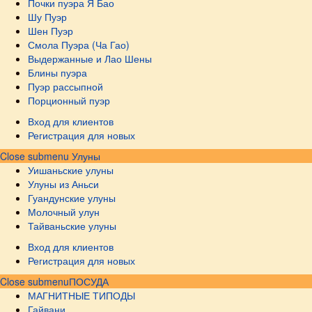
Почки пуэра Я Бао
Шу Пуэр
Шен Пуэр
Смола Пуэра (Ча Гао)
Выдержанные и Лао Шены
Блины пуэра
Пуэр рассыпной
Порционный пуэр
Вход для клиентов
Регистрация для новых
Close submenu
Улуны
Уишаньские улуны
Улуны из Аньси
Гуандунские улуны
Молочный улун
Тайваньские улуны
Вход для клиентов
Регистрация для новых
Close submenu
ПОСУДА
МАГНИТНЫЕ ТИПОДЫ
Гайвани