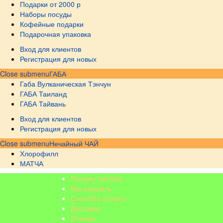
Подарки от 2000 р
Наборы посуды
Кофейные подарки
Подарочная упаковка
Вход для клиентов
Регистрация для новых
Close submenu
ГАБА
Габа Вулканическая Тэнчун
ГАБА Таиланд
ГАБА Тайвань
Вход для клиентов
Регистрация для новых
Close submenu
Нечайный ЧАЙ
Хлорофилл
МАТЧА
Почему ЧаоЧай
Как заказать
Способы оплаты
Доставка
Отзывы