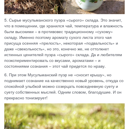
5. Сырье мусульманского пуэра «сырого» склада. Это значит,
что в помещении, где хранился чай, температура и влажность
были высокими – в противовес традиционному «сухому»
складу. Именно поэтому аромату сухого листа этого чая
присуща осенняя «прелость», некоторая «подвальность» и
даже «свекольность», но это, конечно же, не оттолкнет
истинных ценителей пуэра «сырого» склада. Да и любителям
поэкспериментировать со вкусами, ароматами – и
состояниями сознания – этот чай придется по нраву.
6. При этом Мусульманский пуэр не «сносит крышу», но
поднимает сознание на качественно новый уровень, откуда со
спокойной улыбкой можно созерцать повседневную суету и
суету собственных мыслей. Одним словом, благодушие. И он
прекрасно тонизирует!