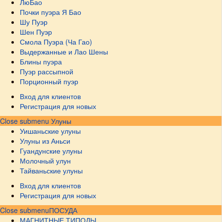
ЛюБао
Почки пуэра Я Бао
Шу Пуэр
Шен Пуэр
Смола Пуэра (Ча Гао)
Выдержанные и Лао Шены
Блины пуэра
Пуэр рассыпной
Порционный пуэр
Вход для клиентов
Регистрация для новых
Close submenu
Улуны
Уишаньские улуны
Улуны из Аньси
Гуандунские улуны
Молочный улун
Тайваньские улуны
Вход для клиентов
Регистрация для новых
Close submenu
ПОСУДА
МАГНИТНЫЕ ТИПОДЫ