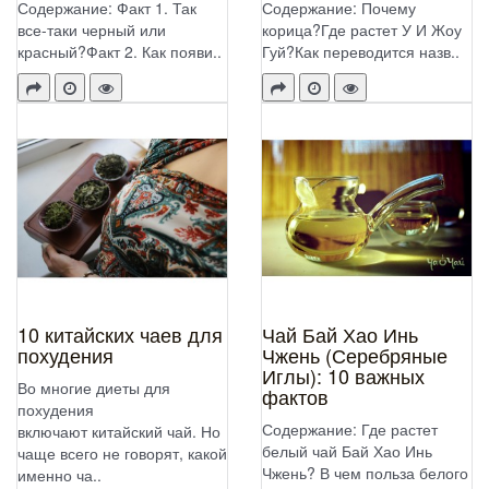
Содержание: Факт 1. Так
Содержание: Почему
все-таки черный или
корица?Где растет У И Жоу
красный?Факт 2. Как появи..
Гуй?Как переводится назв..
10 китайских чаев для
Чай Бай Хао Инь
похудения
Чжень (Серебряные
Иглы): 10 важных
Во многие диеты для
фактов
похудения
Содержание: Где растет
включают китайский чай. Но
белый чай Бай Хао Инь
чаще всего не говорят, какой
Чжень? В чем польза белого
именно ча..