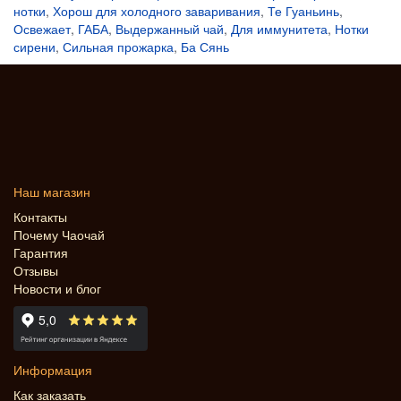
нотки
,
Хорош для холодного заваривания
,
Те Гуаньинь
,
Освежает
,
ГАБА
,
Выдержанный чай
,
Для иммунитета
,
Нотки
сирени
,
Сильная прожарка
,
Ба Сянь
Наш магазин
Контакты
Почему Чаочай
Гарантия
Отзывы
Новости и блог
Информация
Как заказать