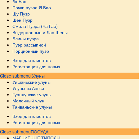
ЛюБао
Почки пуэра Я Бао
Шу Пуэр
Шен Пуэр
Смола Пуэра (Ча Гао)
Выдержанные и Лао Шены
Блины пуэра
Пуэр рассыпной
Порционный пуэр
Вход для клиентов
Регистрация для новых
Close submenu
Улуны
Уишаньские улуны
Улуны из Аньси
Гуандунские улуны
Молочный улун
Тайваньские улуны
Вход для клиентов
Регистрация для новых
Close submenu
ПОСУДА
МАГНИТНЫЕ ТИПОДЫ