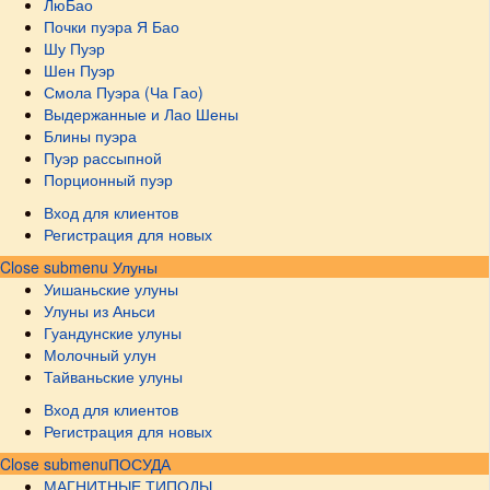
ЛюБао
Почки пуэра Я Бао
Шу Пуэр
Шен Пуэр
Смола Пуэра (Ча Гао)
Выдержанные и Лао Шены
Блины пуэра
Пуэр рассыпной
Порционный пуэр
Вход для клиентов
Регистрация для новых
Close submenu
Улуны
Уишаньские улуны
Улуны из Аньси
Гуандунские улуны
Молочный улун
Тайваньские улуны
Вход для клиентов
Регистрация для новых
Close submenu
ПОСУДА
МАГНИТНЫЕ ТИПОДЫ