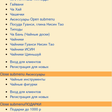
Гайвани
Ча Хай
Чашечки
Аксессуары
Open submenu
Посуда Гуанси, глина Нисин Тао
Типоды
Ча Бань (Чайные доски)
Чайники
Чайники Гуанси Нисин Тао
Чайники ИСИН
Чайники Цзяньшуй
Вход для клиентов
Регистрация для новых
Close submenu
Аксессуары
Чайные инструменты
Чайные фигурки
Вход для клиентов
Регистрация для новых
Close submenu
ПОДАРКИ
Подарки до 1000 р