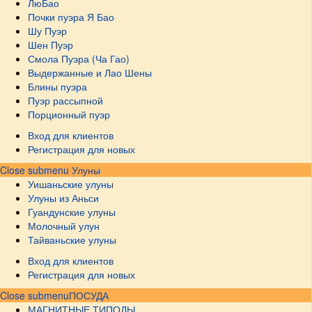
ЛюБао
Почки пуэра Я Бао
Шу Пуэр
Шен Пуэр
Смола Пуэра (Ча Гао)
Выдержанные и Лао Шены
Блины пуэра
Пуэр рассыпной
Порционный пуэр
Вход для клиентов
Регистрация для новых
Close submenu
Улуны
Уишаньские улуны
Улуны из Аньси
Гуандунские улуны
Молочный улун
Тайваньские улуны
Вход для клиентов
Регистрация для новых
Close submenu
ПОСУДА
МАГНИТНЫЕ ТИПОДЫ