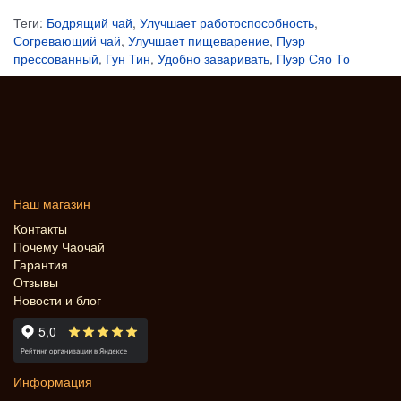
Теги:
Бодрящий чай
,
Улучшает работоспособность
,
Согревающий чай
,
Улучшает пищеварение
,
Пуэр
прессованный
,
Гун Тин
,
Удобно заваривать
,
Пуэр Сяо То
Наш магазин
Контакты
Почему Чаочай
Гарантия
Отзывы
Новости и блог
Информация