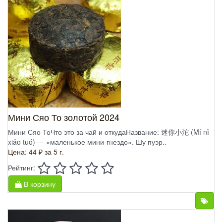
Мини Сяо То золотой 2024
Мини Сяо ТоЧто это за чай и откудаНазвание: 迷你小沱 (Mí nǐ
xiǎo tuó) — «маленькое мини-гнездо». Шу пуэр..
Цена: 44 ₽
за 5 г.
Рейтинг:
В корзину