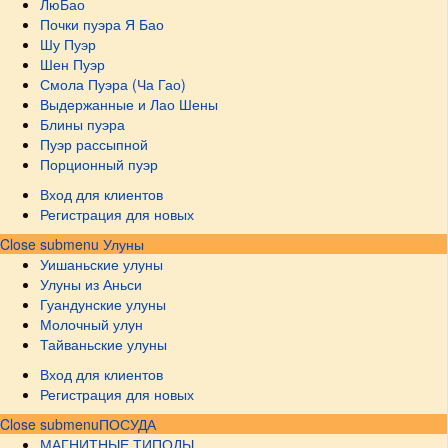
ЛюБао
Почки пуэра Я Бао
Шу Пуэр
Шен Пуэр
Смола Пуэра (Ча Гао)
Выдержанные и Лао Шены
Блины пуэра
Пуэр рассыпной
Порционный пуэр
Вход для клиентов
Регистрация для новых
Close submenu
Улуны
Уишаньские улуны
Улуны из Аньси
Гуандунские улуны
Молочный улун
Тайваньские улуны
Вход для клиентов
Регистрация для новых
Close submenu
ПОСУДА
МАГНИТНЫЕ ТИПОДЫ