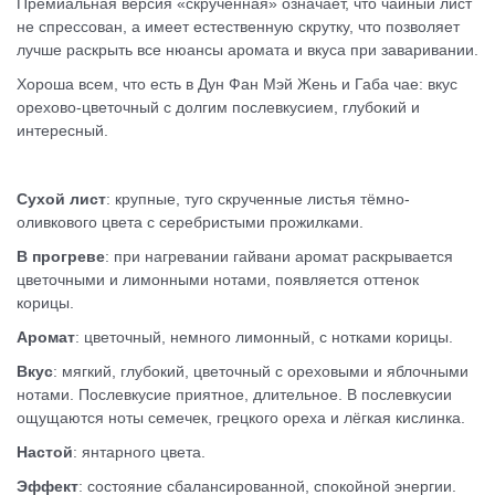
Премиальная версия «скрученная» означает, что чайный лист
не спрессован, а имеет естественную скрутку, что позволяет
лучше раскрыть все нюансы аромата и вкуса при заваривании.
Хороша всем, что есть в Дун Фан Мэй Жень и Габа чае: вкус
орехово-цветочный с долгим послевкусием, глубокий и
интересный.
Сухой лист
: крупные, туго скрученные листья тёмно-
оливкового цвета с серебристыми прожилками.
В прогреве
: при нагревании гайвани аромат раскрывается
цветочными и лимонными нотами, появляется оттенок
корицы.
Аромат
: цветочный, немного лимонный, с нотками корицы.
Вкус
: мягкий, глубокий, цветочный с ореховыми и яблочными
нотами. Послевкусие приятное, длительное. В послевкусии
ощущаются ноты семечек, грецкого ореха и лёгкая кислинка.
Настой
: янтарного цвета.
Эффект
: состояние сбалансированной, спокойной энергии.