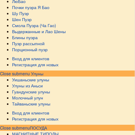
ЛюБао
Почки пуэра Я Бао
Шу Пуэр
Шен Пуэр
Смола Пуэра (Ча Гао)
Выдержанные и Лао Шены
Блины пуэра
Пуэр рассыпной
Порционный пуэр
Вход для клиентов
Регистрация для новых
Close submenu
Улуны
Уишаньские улуны
Улуны из Аньси
Гуандунские улуны
Молочный улун
Тайваньские улуны
Вход для клиентов
Регистрация для новых
Close submenu
ПОСУДА
МАГНИТНЫЕ ТИПОДЫ