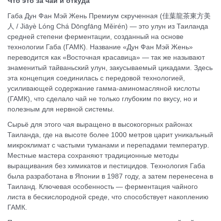
Что это за чай и откуда
Габа Дун Фан Мэй Жень Премиум скрученная (佳葉龍茶東方美
人 / Jiāyè Lóng Chá Dōngfāng Měirén) — это улун из Таиланда
средней степени ферментации, созданный на основе
технологии Габа (ГАМК). Название «Дун Фан Мэй Жень»
переводится как «Восточная красавица» — так же называют
знаменитый тайваньский улун, закусываемый цикадами. Здесь
эта концепция соединилась с передовой технологией,
усиливающей содержание гамма-аминомасляной кислоты
(ГАМК), что сделало чай не только глубоким по вкусу, но и
полезным для нервной системы.
Сырьё для этого чая выращено в высокогорных районах
Таиланда, где на высоте более 1000 метров царит уникальный
микроклимат с частыми туманами и перепадами температур.
Местные мастера сохраняют традиционные методы
выращивания без химикатов и пестицидов. Технология Габа
была разработана в Японии в 1987 году, а затем перенесена в
Таиланд. Ключевая особенность — ферментация чайного
листа в бескислородной среде, что способствует накоплению
ГАМК.