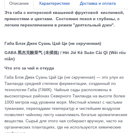
Описание
Характеристики
Доставка и оплата
Эта габа с интересной квашеной фруктовой
кислинкой,
пряностями и цветами.
Состояние покоя и глубины, с
легким переключением в режим "деятельный дзен".
Габа Блэк Джек Суань Цай Ци (не скрученная)
GABA 黑杰克酸菜气 (未揉捻) / Hēi Jié Kè Suān Cài Qì (Wèi róu
niǎn)
Что это за чай и откуда
Габа Блэк Джек Суань Цай Ци (не скрученная) — это улун из
Таиланда средней степени ферментации, созданный по
технологии Габа (ГАМК). Чайные сады расположены в
высокогорных районах Северного Таиланда на высоте более
1000 метров над уровнем моря. Местный климат с частыми
туманами, перепадами температур и чистейшим воздухом
позволяет чайному листу накапливать богатые ароматические
вещества. Сырьё для этого чая собирают вручную, часто на
органических плантациях, где не используются химические