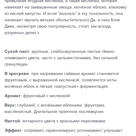
привычная ягодная кислинка, а такая кислинка, которая
намекает на заквашенные овощи, моченое яблоко, клюковку
из кислой капусты. И если "въехать" в эту тональность, она
начинает звучать весьма обольстительно) Да, и наш Блэк
Джек, несмотря свою популярность, стоит, как всегда,
разумных денег.»
Сухой лист
: крупные, слабоскрученные листья тёмно-
оливкового цвета, часто с целыми почками, без сильной
грануляции.
В прогреве
: при нагревании гайвани аромат становится
фруктовым, с выраженной кислинкой, появляются ноты
мочёных яблок и лёгкая «капустная» ферментация.
Аромат
: фруктовый с кислинкой.
Вкус:
глубокий, с мочёными яблоками, фруктами,
маслянистый. Длительное приятное послевкусие.
Настой
: янтарного цвета с красными переливами.
Эффект
: согревает, гармонизирует, успокаивает, улучшает