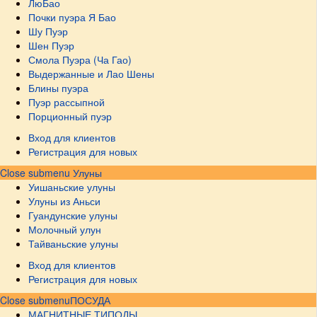
ЛюБао
Почки пуэра Я Бао
Шу Пуэр
Шен Пуэр
Смола Пуэра (Ча Гао)
Выдержанные и Лао Шены
Блины пуэра
Пуэр рассыпной
Порционный пуэр
Вход для клиентов
Регистрация для новых
Close submenu
Улуны
Уишаньские улуны
Улуны из Аньси
Гуандунские улуны
Молочный улун
Тайваньские улуны
Вход для клиентов
Регистрация для новых
Close submenu
ПОСУДА
МАГНИТНЫЕ ТИПОДЫ