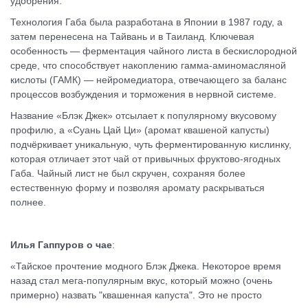
удобрения.
Технология Габа была разработана в Японии в 1987 году, а
затем перенесена на Тайвань и в Таиланд. Ключевая
особенность — ферментация чайного листа в бескислородной
среде, что способствует накоплению гамма-аминомасляной
кислоты (ГАМК) — нейромедиатора, отвечающего за баланс
процессов возбуждения и торможения в нервной системе.
Название «Блэк Джек» отсылает к популярному вкусовому
профилю, а «Суань Цай Ци» (аромат квашеной капусты)
подчёркивает уникальную, чуть ферментированную кислинку,
которая отличает этот чай от привычных фруктово-ягодных
Габа. Чайный лист не был скручен, сохраняя более
естественную форму и позволяя аромату раскрываться
полнее.
Илья Гаппуров о чае
:
«Тайское прочтение модного Блэк Джека. Некоторое время
назад стал мега-популярным вкус, который можно (очень
примерно) назвать "квашенная капуста". Это не просто