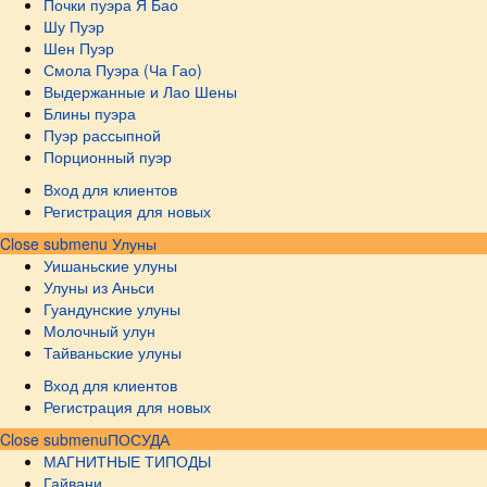
Почки пуэра Я Бао
Шу Пуэр
Шен Пуэр
Смола Пуэра (Ча Гао)
Выдержанные и Лао Шены
Блины пуэра
Пуэр рассыпной
Порционный пуэр
Вход для клиентов
Регистрация для новых
Close submenu
Улуны
Уишаньские улуны
Улуны из Аньси
Гуандунские улуны
Молочный улун
Тайваньские улуны
Вход для клиентов
Регистрация для новых
Close submenu
ПОСУДА
МАГНИТНЫЕ ТИПОДЫ
Гайвани