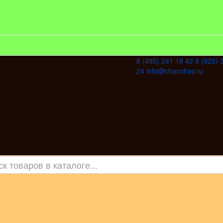
8 (495) 241 18 42
8 (925) 
24
info@chaochay.ru