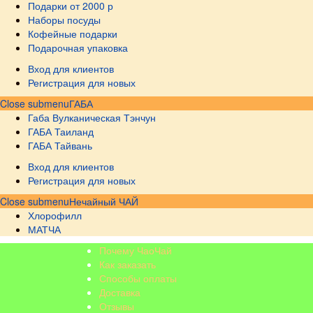
Подарки от 2000 р
Наборы посуды
Кофейные подарки
Подарочная упаковка
Вход для клиентов
Регистрация для новых
Close submenu
ГАБА
Габа Вулканическая Тэнчун
ГАБА Таиланд
ГАБА Тайвань
Вход для клиентов
Регистрация для новых
Close submenu
Нечайный ЧАЙ
Хлорофилл
МАТЧА
Почему ЧаоЧай
Как заказать
Способы оплаты
Доставка
Отзывы