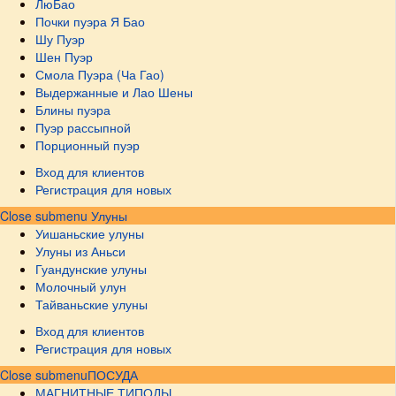
ЛюБао
Почки пуэра Я Бао
Шу Пуэр
Шен Пуэр
Смола Пуэра (Ча Гао)
Выдержанные и Лао Шены
Блины пуэра
Пуэр рассыпной
Порционный пуэр
Вход для клиентов
Регистрация для новых
Close submenu
Улуны
Уишаньские улуны
Улуны из Аньси
Гуандунские улуны
Молочный улун
Тайваньские улуны
Вход для клиентов
Регистрация для новых
Close submenu
ПОСУДА
МАГНИТНЫЕ ТИПОДЫ