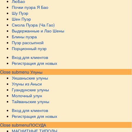
ЛюБао
Почки пуэра Я Бао
Шу Пуэр
Шен Пуэр
Смола Пуэра (Ча Гао)
Выдержанные и Лао Шены
Блины пуэра
Пуэр рассыпной
Порционный пуэр
Вход для клиентов
Регистрация для новых
Close submenu
Улуны
Уишаньские улуны
Улуны из Аньси
Гуандунские улуны
Молочный улун
Тайваньские улуны
Вход для клиентов
Регистрация для новых
Close submenu
ПОСУДА
МАГНИТНЫЕ ТИПОДЫ