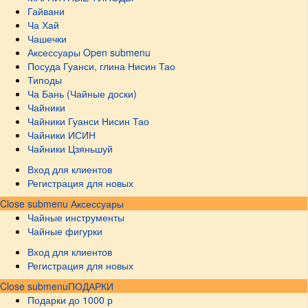
Гайвани
Ча Хай
Чашечки
Аксессуары
Open submenu
Посуда Гуанси, глина Нисин Тао
Типоды
Ча Бань (Чайные доски)
Чайники
Чайники Гуанси Нисин Тао
Чайники ИСИН
Чайники Цзяньшуй
Вход для клиентов
Регистрация для новых
Close submenu
Аксессуары
Чайные инструменты
Чайные фигурки
Вход для клиентов
Регистрация для новых
Close submenu
ПОДАРКИ
Подарки до 1000 р