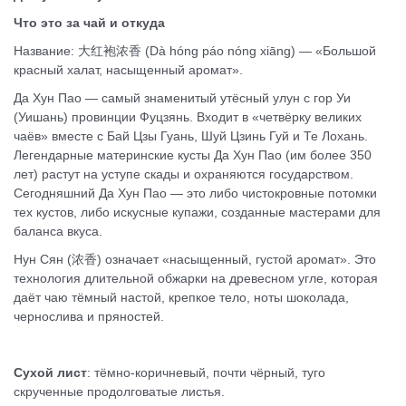
Что это за чай и откуда
Название: 大红袍浓香 (Dà hóng páo nóng xiāng) — «Большой
красный халат, насыщенный аромат».
Да Хун Пао — самый знаменитый утёсный улун с гор Уи
(Уишань) провинции Фуцзянь. Входит в «четвёрку великих
чаёв» вместе с Бай Цзы Гуань, Шуй Цзинь Гуй и Те Лохань.
Легендарные материнские кусты Да Хун Пао (им более 350
лет) растут на уступе скады и охраняются государством.
Сегодняшний Да Хун Пао — это либо чистокровные потомки
тех кустов, либо искусные купажи, созданные мастерами для
баланса вкуса.
Нун Сян (浓香) означает «насыщенный, густой аромат». Это
технология длительной обжарки на древесном угле, которая
даёт чаю тёмный настой, крепкое тело, ноты шоколада,
чернослива и пряностей.
Сухой лист
: тёмно-коричневый, почти чёрный, туго
скрученные продолговатые листья.