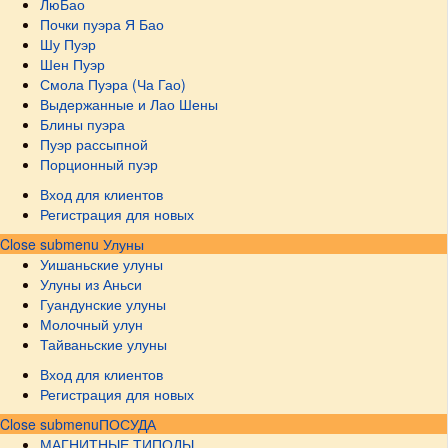
ЛюБао
Почки пуэра Я Бао
Шу Пуэр
Шен Пуэр
Смола Пуэра (Ча Гао)
Выдержанные и Лао Шены
Блины пуэра
Пуэр рассыпной
Порционный пуэр
Вход для клиентов
Регистрация для новых
Close submenu
Улуны
Уишаньские улуны
Улуны из Аньси
Гуандунские улуны
Молочный улун
Тайваньские улуны
Вход для клиентов
Регистрация для новых
Close submenu
ПОСУДА
МАГНИТНЫЕ ТИПОДЫ