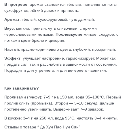
В прогреве
: аромат становится тёплым, появляются ноты
сухофруктов, лёгкий дымок и пряность.
Аромат
: тёплый, сухофруктовый, чуть дымный.
Вкус
: мягкий, пряный, чуть сливочный, с яркими
черносливовыми нотками.
Послевкусие
мягкое, сладкое, с
нотками крем-брюле и цикория.
Настой
: красно-коричневого цвета, глубокий, прозрачный.
Эффект
: улучшает настроение, гармонизирует. Может как
придать сил, так и расслабить в зависимости от состояния.
Подходит и для утреннего, и для вечернего чаепития.
Как заваривать?
Проливами (гунфу): 7–9 г на 150 мл, вода 95–100°C. Первый
пролив слить (промывка). Второй — 5–10 секунд, дальше
постепенно увеличивать. Выдерживает 7–9 заварок.
В кружке: 3–4 г на 250 мл, вода 95°C, настоять 3–4 минуты.
Отзывы о товаре “ Да Хун Пао Нун Сян”