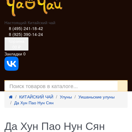
Настоящий Китайский чай
8 (495) 241-18-42
8 (925) 390-14-24
Корзина
0
0 ₽
Закладки
0
КИТАЙСКИЙ ЧАЙ
Улуны
Уишаньские улуны
Да Хун Пао Нун Сян
Да Хун Пао Нун Сян