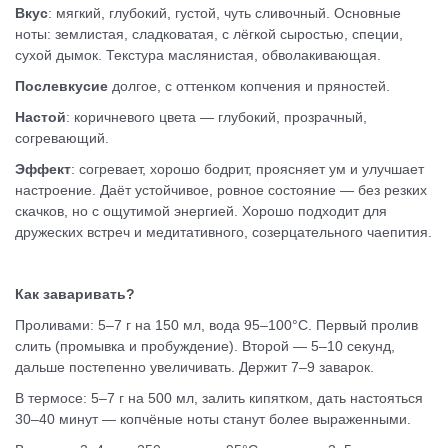
Вкус
: м
ягкий, глубокий, густой, чуть сливочный. Основные
ноты:
землистая, сладковатая, с лёгкой сыростью, специи,
сухой дымок.
Текстура маслянистая, обволакивающая.
Послевкусие
долгое, с оттенком копчения и пряностей.
Настой
: к
оричневого цвета — глубокий, прозрачный,
согревающий.
Эффект
: с
огревает, хорошо бодрит, проясняет ум и улучшает
настроение. Даёт устойчивое, ровное состояние — без резких
скачков, но с ощутимой энергией. Хорошо подходит для
дружеских встреч и медитативного, созерцательного чаепития.
Как заваривать?
Проливами: 5–7 г на 150 мл, вода 95–100°C. Первый пролив
слить (промывка и пробуждение). Второй — 5–10 секунд,
дальше постепенно увеличивать. Держит 7–9 заварок.
В термосе: 5–7 г на 500 мл, залить кипятком, дать настояться
30–40 минут — копчёные ноты станут более выраженными.