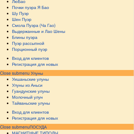
ЛюБао
Почки пуэра Я Бао
Шу Пуэр
Шен Пуэр
Смола Пуэра (Ча Гао)
Выдержанные и Лао Шены
Блины пуэра
Пуэр рассыпной
Порционный пуэр
Вход для клиентов
Регистрация для новых
Close submenu
Улуны
Уишаньские улуны
Улуны из Аньси
Гуандунские улуны
Молочный улун
Тайваньские улуны
Вход для клиентов
Регистрация для новых
Close submenu
ПОСУДА
МАГНИТНЫЕ ТИПОДЫ