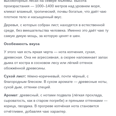
высокогорных лесах на севере Мьянмы. Высота
произрастания — 1000–1400 метров над уровнем моря,
климат влажный, тропический, почвы богатые, что даёт чаю
плотное тело и насыщенный вкус.
Деревья, с которых собран лист, находятся в естественной
среде, без вмешательства человека. Именно это даёт чаю ту
самую дикую мощь, за которую ценят е шен.
Особенность вкуса
У этого чая есть яркая черта — нота копчения, сухая,
древесная. Она не агрессивная, а скорее напоминает запах
дыма от костра в сосновом лесу или лёгкий оттенок
обожжённой древесины.
Сухой лист: т
ёмно-коричневый, почти чёрный, с
благородным блеском. В сухом аромате — древесные ноты,
сухой дым, оттенки специй.
Аромат
: д
ревесный, с нотами подвала (лёгкая прохлада,
сыроватость, как в старом погребе) и пряными оттенками —
корица, гвоздика. В прогреве копчёная нота становится
отчётливее, добавляя чаю характер.