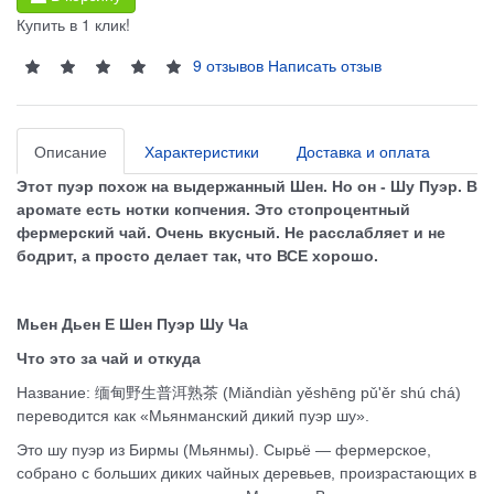
Купить в 1 клик!
9 отзывов
Написать отзыв
Описание
Характеристики
Доставка и оплата
Этот пуэр похож на выдержанный Шен. Но он - Шу Пуэр. В
аромате есть нотки копчения. Это стопроцентный
фермерский чай. Очень вкусный. Не расслабляет и не
бодрит, а просто делает так, что ВСЕ хорошо.
Мьен Дьен Е Шен Пуэр Шу Ча
Что это за чай и откуда
Название: 缅甸野生普洱熟茶 (Miǎndiàn yěshēng pǔ'ěr shú chá)
переводится как «Мьянманский дикий пуэр шу».
Это шу пуэр из Бирмы (Мьянмы). Сырьё — фермерское,
собрано с больших диких чайных деревьев, произрастающих в