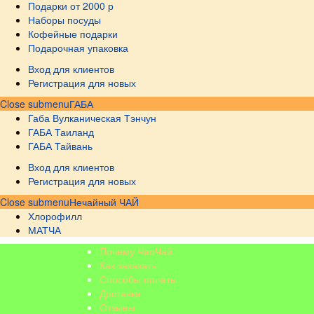
Подарки от 2000 р
Наборы посуды
Кофейные подарки
Подарочная упаковка
Вход для клиентов
Регистрация для новых
Close submenu
ГАБА
Габа Вулканическая Тэнчун
ГАБА Таиланд
ГАБА Тайвань
Вход для клиентов
Регистрация для новых
Close submenu
Нечайный ЧАЙ
Хлорофилл
МАТЧА
Почему ЧаоЧай
Как заказать
Способы оплаты
Доставка
Отзывы