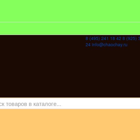
8 (495) 241 18 42
8 (925) 
24
info@chaochay.ru