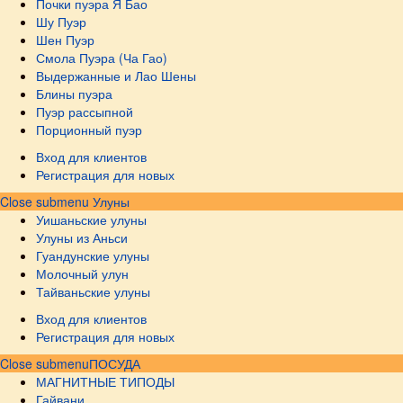
Почки пуэра Я Бао
Шу Пуэр
Шен Пуэр
Смола Пуэра (Ча Гао)
Выдержанные и Лао Шены
Блины пуэра
Пуэр рассыпной
Порционный пуэр
Вход для клиентов
Регистрация для новых
Close submenu
Улуны
Уишаньские улуны
Улуны из Аньси
Гуандунские улуны
Молочный улун
Тайваньские улуны
Вход для клиентов
Регистрация для новых
Close submenu
ПОСУДА
МАГНИТНЫЕ ТИПОДЫ
Гайвани