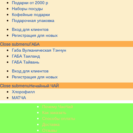
Подарки от 2000 р
Наборы посуды
Кофейные подарки
Подарочная упаковка
Вход для клиентов
Регистрация для новых
Close submenu
ГАБА
Габа Вулканическая Тэнчун
ГАБА Таиланд
ГАБА Тайвань
Вход для клиентов
Регистрация для новых
Close submenu
Нечайный ЧАЙ
Хлорофилл
МАТЧА
Почему ЧаоЧай
Как заказать
Способы оплаты
Доставка
Отзывы