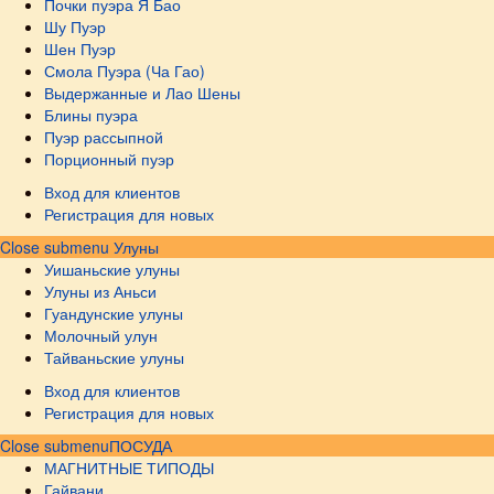
Почки пуэра Я Бао
Шу Пуэр
Шен Пуэр
Смола Пуэра (Ча Гао)
Выдержанные и Лао Шены
Блины пуэра
Пуэр рассыпной
Порционный пуэр
Вход для клиентов
Регистрация для новых
Close submenu
Улуны
Уишаньские улуны
Улуны из Аньси
Гуандунские улуны
Молочный улун
Тайваньские улуны
Вход для клиентов
Регистрация для новых
Close submenu
ПОСУДА
МАГНИТНЫЕ ТИПОДЫ
Гайвани