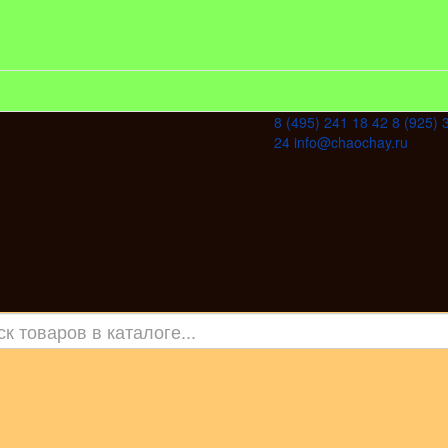
8 (495) 241 18 42
8 (925) 
24
info@chaochay.ru