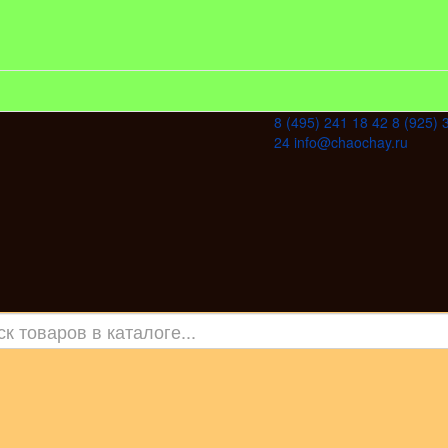
8 (495) 241 18 42
8 (925) 
24
info@chaochay.ru