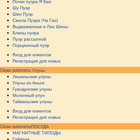
Почки пуэра Я Бао
Шу Пуэр
Шен Пуэр
Смола Пуэра (Ча Гао)
Выдержанные и Лао Шены
Блины пуэра
Пуэр рассыпной
Порционный пуэр
Вход для клиентов
Регистрация для новых
Close submenu
Улуны
Уишаньские улуны
Улуны из Аньси
Гуандунские улуны
Молочный улун
Тайваньские улуны
Вход для клиентов
Регистрация для новых
Close submenu
ПОСУДА
МАГНИТНЫЕ ТИПОДЫ
Гайвани