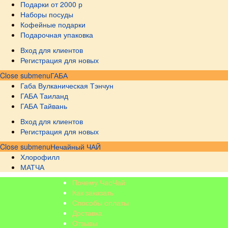
Подарки от 2000 р
Наборы посуды
Кофейные подарки
Подарочная упаковка
Вход для клиентов
Регистрация для новых
Close submenu
ГАБА
Габа Вулканическая Тэнчун
ГАБА Таиланд
ГАБА Тайвань
Вход для клиентов
Регистрация для новых
Close submenu
Нечайный ЧАЙ
Хлорофилл
МАТЧА
Почему ЧаоЧай
Как заказать
Способы оплаты
Доставка
Отзывы