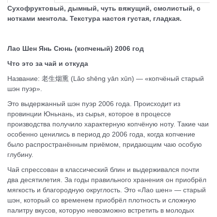
Сухофруктовый, дымный, чуть вяжущий, смолистый, с
нотками ментола. Текстура настоя густая, гладкая.
Лао Шен Янь Сюнь (копченый) 2006 год
Что это за чай и откуда
Название: 老生烟熏 (Lǎo shēng yān xūn) — «копчёный старый
шэн пуэр».
Это выдержанный шэн пуэр 2006 года. Происходит из
провинции Юньнань, из сырья, которое в процессе
производства получило характерную копчёную ноту. Такие чаи
особенно ценились в период до 2006 года, когда копчение
было распространённым приёмом, придающим чаю особую
глубину.
Чай спрессован в классический блин и выдерживался почти
два десятилетия. За годы правильного хранения он приобрёл
мягкость и благородную округлость. Это «Лао шен» — старый
шэн, который со временем приобрёл плотность и сложную
палитру вкусов, которую невозможно встретить в молодых