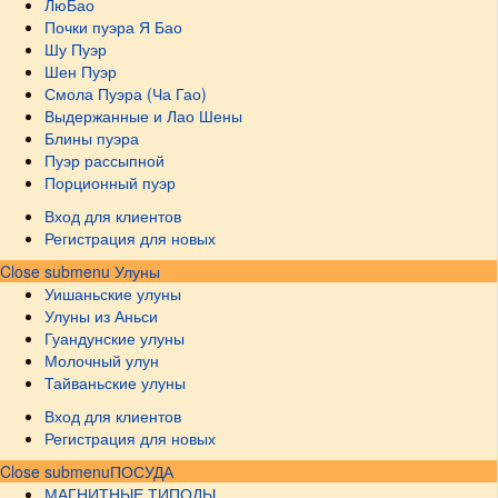
ЛюБао
Почки пуэра Я Бао
Шу Пуэр
Шен Пуэр
Смола Пуэра (Ча Гао)
Выдержанные и Лао Шены
Блины пуэра
Пуэр рассыпной
Порционный пуэр
Вход для клиентов
Регистрация для новых
Close submenu
Улуны
Уишаньские улуны
Улуны из Аньси
Гуандунские улуны
Молочный улун
Тайваньские улуны
Вход для клиентов
Регистрация для новых
Close submenu
ПОСУДА
МАГНИТНЫЕ ТИПОДЫ