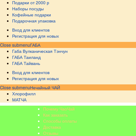
Подарки от 2000 р
Наборы посуды
Кофейные подарки
Подарочная упаковка
Вход для клиентов
Регистрация для новых
Close submenu
ГАБА
Габа Вулканическая Тэнчун
ГАБА Таиланд
ГАБА Тайвань
Вход для клиентов
Регистрация для новых
Close submenu
Нечайный ЧАЙ
Хлорофилл
МАТЧА
Почему ЧаоЧай
Как заказать
Способы оплаты
Доставка
Отзывы