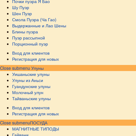
Почки пуэра Я Бао
Шу Пуэр
Шен Пуэр
Смола Пуэра (Ча Гао)
Выдержанные и Лао Шены
Блины пуэра
Пуэр рассыпной
Порционный пуэр
Вход для клиентов
Регистрация для новых
Close submenu
Улуны
Уишаньские улуны
Улуны из Аньси
Гуандунские улуны
Молочный улун
Тайваньские улуны
Вход для клиентов
Регистрация для новых
Close submenu
ПОСУДА
МАГНИТНЫЕ ТИПОДЫ
Гайвани