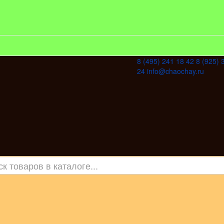
8 (495) 241 18 42
8 (925) 
24
info@chaochay.ru