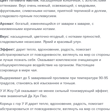
Цвет
готового настоя:
насыщенный коньячный, с золотистыми
оттенками. Вкус очень нежный, освежающий, с медовыми,
фруктовыми, сливочными нотами, приятной терпинкой и долгим,
сладковато-пряным послевкусием.
Аромат:
богатый, изменяющийся от заварки к заварке, с
неизменными коричными нотами.
Вкус:
насыщенный, цветочно-ягодный, с нотками пряностей,
сладковатыми нюансами. Яркий и красивый улун.
Эффект:
дарит тепло, вдохновение, радость, помогает
абстрагироваться от повседневности, взглянуть на мир со стороны
и лучше познать себя. Оказывает комплексное очищающее и
общеукрепляющее воздействие на организм. Настоящее
сокровище в мире чая.
Выдерживает до 5 завариваний проливом при температуре 90-95
градусов, становясь всё изысканнее и тоньше.
У И Жоу Гуй оказывает не менее сильный тонизирующий эффект,
чем знаменитый Да Хун Пао.
Корица с гор У И дарит тепло, вдохновение, радость, помогает
абстрагироваться от повседневности, взглянуть на мир со стороны