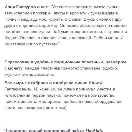
Илья Гаппуров о чае:
"Утесное сверофуцзяньское сырье
великолепной прожарки, вкусы и ароматы - сумасшедшие.
Пряный мед и дымок, фрукты и сливки. Вкусы сменяют друг
друга от пролива к проливу. Он нежно обволакивает и надолго
остается в послевкусии.
Чай умиротворяет мысли, согревает и
бодрит. Он словно говорит: сядь и послушай. Себя и меня. И
не отвлекайся по пустякам."
Спрессован в удобные
порционные пластинки, размером
с монету.
Каждая пластинка грамотно упакована. Удобно,
вкусно и очень ароматно.
Все сырье отобрано и одобрено лично Ильей
Гаппуровым.
И, конечно, он лично принимал участие в
изготовлении первой партии: приезжал на производство,
присматривал за мастерами, пробовал новое оборудование
сам и наслаждался ароматами)
Чем хорош новый порционный чай от ЧаоЧай: