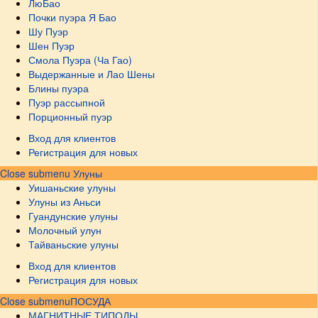
ЛюБао
Почки пуэра Я Бао
Шу Пуэр
Шен Пуэр
Смола Пуэра (Ча Гао)
Выдержанные и Лао Шены
Блины пуэра
Пуэр рассыпной
Порционный пуэр
Вход для клиентов
Регистрация для новых
Close submenu
Улуны
Уишаньские улуны
Улуны из Аньси
Гуандунские улуны
Молочный улун
Тайваньские улуны
Вход для клиентов
Регистрация для новых
Close submenu
ПОСУДА
МАГНИТНЫЕ ТИПОДЫ