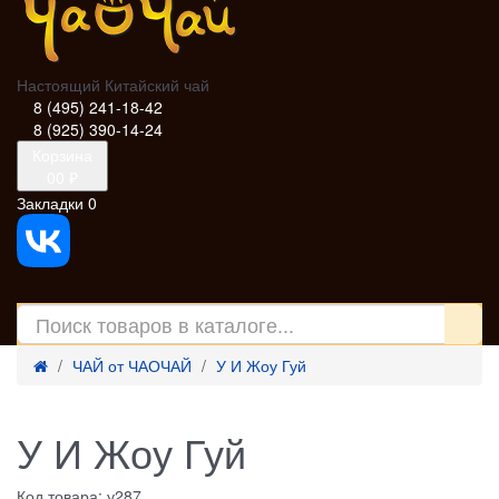
Настоящий Китайский чай
8 (495) 241-18-42
8 (925) 390-14-24
Корзина
0
0 ₽
Закладки
0
ЧАЙ от ЧАОЧАЙ
У И Жоу Гуй
У И Жоу Гуй
Код товара: у287