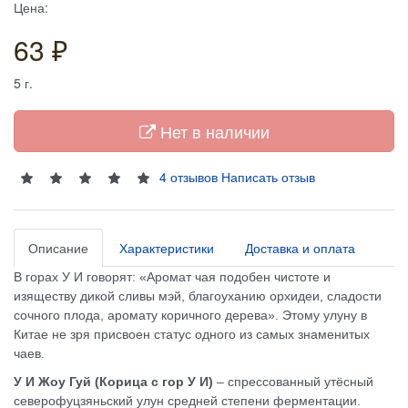
Цена:
63 ₽
5
г.
Нет в наличии
4 отзывов
Написать отзыв
Описание
Характеристики
Доставка и оплата
В горах У И говорят: «Аромат чая подобен чистоте и
изяществу дикой сливы мэй, благоуханию орхидеи, сладости
сочного плода, аромату коричного дерева». Этому улуну в
Китае не зря присвоен статус одного из самых знаменитых
чаев.
У И Жоу Гуй (Корица с гор У И)
– спрессованный утёсный
северофуцзяньский улун средней степени ферментации.