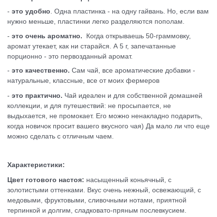
-
это удобно
. Одна пластинка - на одну гайвань. Но, если вам
нужно меньше, пластинки легко разделяются пополам.
-
это очень ароматно.
Когда открываешь 50-граммовку,
аромат утекает, как ни старайся. А 5 г, запечатанные
порционно - это первозданный аромат.
-
это качественно.
Сам чай, все ароматические добавки -
натуральные, классные, все от моих фермеров
-
это практично.
Чай идеален и для собственной домашней
коллекции, и для путешествий: не просыпается, не
выдыхается, не промокает. Его можно ненакладно подарить,
когда новичок просит вашего вкусного чая) Да мало ли что еще
можно сделать с отличным чаем.
Характеристики:
Цвет
готового настоя:
насыщенный коньячный, с
золотистыми оттенками. Вкус очень нежный, освежающий, с
медовыми, фруктовыми, сливочными нотами, приятной
терпинкой и долгим, сладковато-пряным послевкусием.