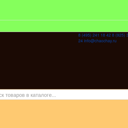
8 (495) 241 18 42
8 (925) 
24
info@chaochay.ru