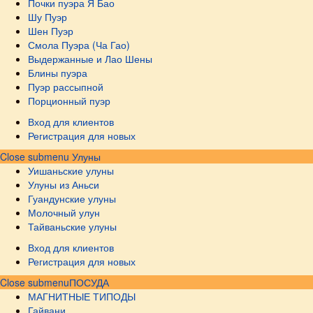
Почки пуэра Я Бао
Шу Пуэр
Шен Пуэр
Смола Пуэра (Ча Гао)
Выдержанные и Лао Шены
Блины пуэра
Пуэр рассыпной
Порционный пуэр
Вход для клиентов
Регистрация для новых
Close submenu
Улуны
Уишаньские улуны
Улуны из Аньси
Гуандунские улуны
Молочный улун
Тайваньские улуны
Вход для клиентов
Регистрация для новых
Close submenu
ПОСУДА
МАГНИТНЫЕ ТИПОДЫ
Гайвани