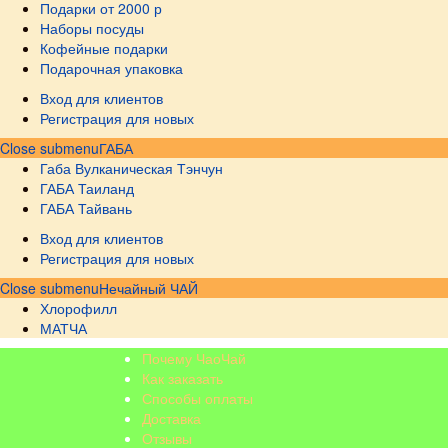
Подарки от 2000 р
Наборы посуды
Кофейные подарки
Подарочная упаковка
Вход для клиентов
Регистрация для новых
Close submenu
ГАБА
Габа Вулканическая Тэнчун
ГАБА Таиланд
ГАБА Тайвань
Вход для клиентов
Регистрация для новых
Close submenu
Нечайный ЧАЙ
Хлорофилл
МАТЧА
Почему ЧаоЧай
Как заказать
Способы оплаты
Доставка
Отзывы