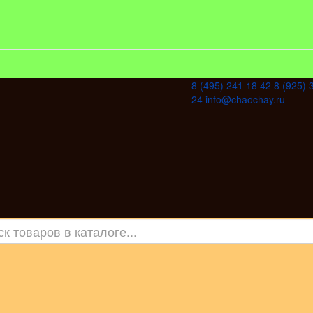
8 (495) 241 18 42
8 (925) 
24
info@chaochay.ru