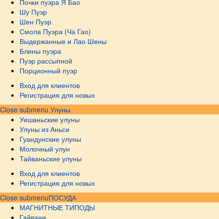
Почки пуэра Я Бао
Шу Пуэр
Шен Пуэр
Смола Пуэра (Ча Гао)
Выдержанные и Лао Шены
Блины пуэра
Пуэр рассыпной
Порционный пуэр
Вход для клиентов
Регистрация для новых
Close submenu
Улуны
Уишаньские улуны
Улуны из Аньси
Гуандунские улуны
Молочный улун
Тайваньские улуны
Вход для клиентов
Регистрация для новых
Close submenu
ПОСУДА
МАГНИТНЫЕ ТИПОДЫ
Гайвани