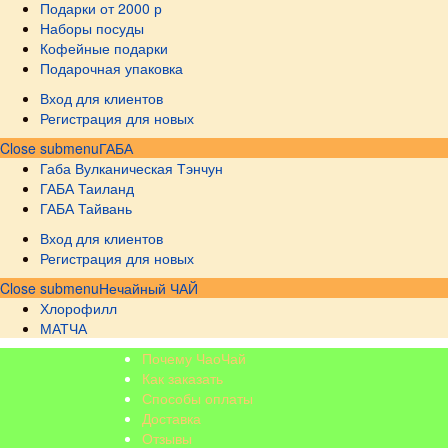
Подарки от 2000 р
Наборы посуды
Кофейные подарки
Подарочная упаковка
Вход для клиентов
Регистрация для новых
Close submenu
ГАБА
Габа Вулканическая Тэнчун
ГАБА Таиланд
ГАБА Тайвань
Вход для клиентов
Регистрация для новых
Close submenu
Нечайный ЧАЙ
Хлорофилл
МАТЧА
Почему ЧаоЧай
Как заказать
Способы оплаты
Доставка
Отзывы