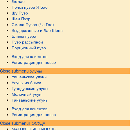
ЛюБао
Почки пуэра Я Бао
Шу Пуэр
Шен Пуэр
Смола Пуэра (Ча Гао)
Выдержанные и Лао Шены
Блины пуэра
Пуэр рассыпной
Порционный пуэр
Вход для клиентов
Регистрация для новых
Close submenu
Улуны
Уишаньские улуны
Улуны из Аньси
Гуандунские улуны
Молочный улун
Тайваньские улуны
Вход для клиентов
Регистрация для новых
Close submenu
ПОСУДА
МАГНИТНЫЕ ТИПОДЫ