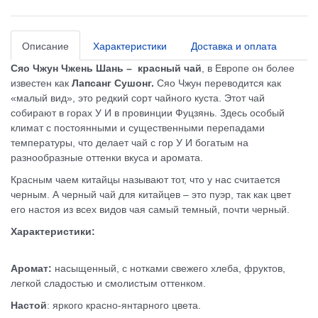
Описание
Характеристики
Доставка и оплата
Сяо Чжун Чжень Шань
– красный чай
, в Европе он более
известен как
Лапсанг Сушонг.
Сяо Чжун переводится как
«малый вид», это редкий сорт чайного куста. Этот чай
собирают в горах У И в провинции Фуцзянь. Здесь особый
климат с постоянными и существенными перепадами
температуры, что делает чай с гор У И богатым на
разнообразные оттенки вкуса и аромата.
Красным чаем китайцы называют тот, что у нас считается
черным. А черный чай для китайцев – это пуэр, так как цвет
его настоя из всех видов чая самый темный, почти черный.
Характеристики:
Аромат:
насыщенный, с нотками свежего хлеба, фруктов,
легкой сладостью и смолистым оттенком.
Настой
: яркого красно-янтарного цвета.