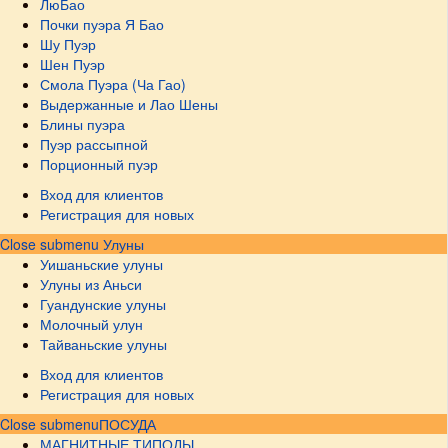
ЛюБао
Почки пуэра Я Бао
Шу Пуэр
Шен Пуэр
Смола Пуэра (Ча Гао)
Выдержанные и Лао Шены
Блины пуэра
Пуэр рассыпной
Порционный пуэр
Вход для клиентов
Регистрация для новых
Close submenu
Улуны
Уишаньские улуны
Улуны из Аньси
Гуандунские улуны
Молочный улун
Тайваньские улуны
Вход для клиентов
Регистрация для новых
Close submenu
ПОСУДА
МАГНИТНЫЕ ТИПОДЫ