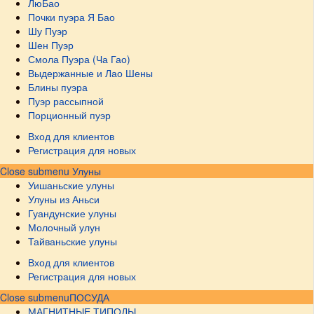
ЛюБао
Почки пуэра Я Бао
Шу Пуэр
Шен Пуэр
Смола Пуэра (Ча Гао)
Выдержанные и Лао Шены
Блины пуэра
Пуэр рассыпной
Порционный пуэр
Вход для клиентов
Регистрация для новых
Close submenu
Улуны
Уишаньские улуны
Улуны из Аньси
Гуандунские улуны
Молочный улун
Тайваньские улуны
Вход для клиентов
Регистрация для новых
Close submenu
ПОСУДА
МАГНИТНЫЕ ТИПОДЫ