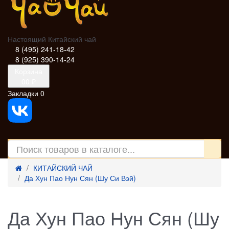
Настоящий Китайский чай
8 (495) 241-18-42
8 (925) 390-14-24
Корзина
0
0 ₽
Закладки
0
КИТАЙСКИЙ ЧАЙ
Да Хун Пао Нун Сян (Шу Си Вэй)
Да Хун Пао Нун Сян (Шу