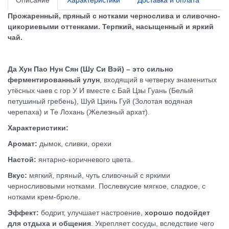
Прожаренный, пряный с нотками чернослива и сливочно-
цикориевыми оттенками. Терпкий, насыщенный и яркий
чай.
Да Хун Пао Нун Сян (Шу Си Вэй)
– это сильно
ферментированный улун
, входящий в четверку знаменитых
утёсных чаев с гор У И вместе с Бай Цзы Гуань (Белый
петушиный гребень), Шуй Цзинь Гуй (Золотая водяная
черепаха) и Те Лохань (Железный архат).
Характеристики:
Аромат:
дымок, сливки, орехи
Настой:
янтарно-коричневого цвета.
Вкус:
мягкий, пряный, чуть сливочный с яркими
черносливовыми нотками. Послевкусие мягкое, сладкое, с
нотками крем-брюле.
Эффект:
бодрит, улучшает настроение,
хорошо подойдет
для отдыха и общения
. Укрепляет сосуды, вследствие чего