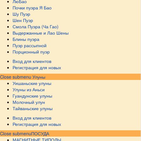
ЛюБао
Почки пуэра Я Бао
Шу Пуэр
Шен Пуэр
Смола Пуэра (Ча Гао)
Выдержанные и Лао Шены
Блины пуэра
Пуэр рассыпной
Порционный пуэр
Вход для клиентов
Регистрация для новых
Close submenu
Улуны
Уишаньские улуны
Улуны из Аньси
Гуандунские улуны
Молочный улун
Тайваньские улуны
Вход для клиентов
Регистрация для новых
Close submenu
ПОСУДА
МАГНИТНЫЕ ТИПОДЫ