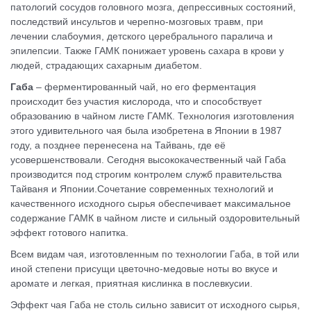
патологий сосудов головного мозга, депрессивных состояний,
последствий инсультов и черепно-мозговых травм, при
лечении слабоумия, детского церебрального паралича и
эпилепсии. Также ГАМК понижает уровень сахара в крови у
людей, страдающих сахарным диабетом.
Габа
– ферментированный чай, но его ферментация
происходит без участия кислорода, что и способствует
образованию в чайном листе ГАМК. Технология изготовления
этого удивительного чая была изобретена в Японии в 1987
году, а позднее перенесена на Тайвань, где её
усовершенствовали. Сегодня высококачественный чай Габа
производится под строгим контролем служб правительства
Тайваня и Японии.Сочетание современных технологий и
качественного исходного сырья обеспечивает максимальное
содержание ГАМК в чайном листе и сильный оздоровительный
эффект готового напитка.
Всем видам чая, изготовленным по технологии Габа, в той или
иной степени присущи цветочно-медовые ноты во вкусе и
аромате и легкая, приятная кислинка в послевкусии.
Эффект чая Габа не столь сильно зависит от исходного сырья,