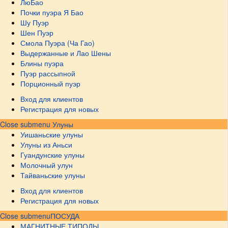
ЛюБао
Почки пуэра Я Бао
Шу Пуэр
Шен Пуэр
Смола Пуэра (Ча Гао)
Выдержанные и Лао Шены
Блины пуэра
Пуэр рассыпной
Порционный пуэр
Вход для клиентов
Регистрация для новых
Close submenu
Улуны
Уишаньские улуны
Улуны из Аньси
Гуандунские улуны
Молочный улун
Тайваньские улуны
Вход для клиентов
Регистрация для новых
Close submenu
ПОСУДА
МАГНИТНЫЕ ТИПОДЫ