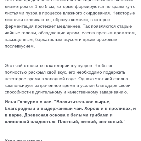
диаметром от 1 до 5 см, которые формируются по краям куч с
листьями пуэра в процессе влажного скирдования. Некоторые
листочки склеиваются, образуя комочки, в которых
ферментация протекает медленнее. Так появляются старые
чайные головы, обладающие ярким, слегка прелым ароматом,
насыщенным, бархатистым вкусом и ярким ореховым
послевкусием.
Этот чай относится к категории шу пуэров. Чтобы он
полностью раскрыл свой вкус, его необходимо подержать
некоторое время в холодной воде. Однако этот чай сполна
компенсирует затраченное время и усилия благодаря своей
способности к длительному и качественному завариванию.
Илья Гаппуров о чае:
"
Восхитительное сырье,
благородный и выдержанный чай. Хорош и в проливах, и
в варке. Древесная основа с белыми грибами и
сливочной сладостью. Плотный, питкий, шелковый."