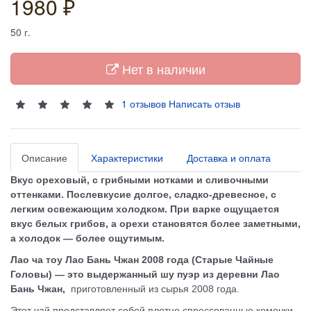
1980 ₽
50
г.
Нет в наличии
1 отзывов
Написать отзыв
Описание
Характеристики
Доставка и оплата
Вкус ореховый, с грибными нотками и сливочными
оттенками.
Послевкусие долгое, сладко-древесное, с
легким освежающим холодком. При варке ощущается
вкус белых грибов, а орехи становятся более заметными,
а холодок — более ощутимым.
Лао ча тоу Лао Бань Чжан 2008 года (
Старые Чайные
Головы) —
это выдержанный шу пуэр из деревни Лао
Бань Чжан,
приготовленный из сырья 2008 года.
Этот чай представляет собой плотно спрессованные комочки