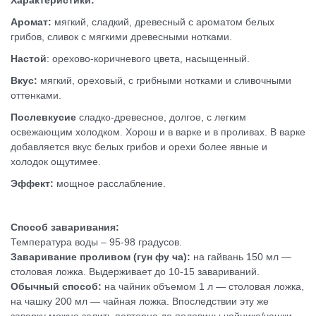
Характеристики:
Аромат:
мягкий, сладкий, древесный с ароматом белых
грибов, сливок с мягкими древесными нотками.
Настой
: орехово-коричневого цвета, насыщенный.
Вкус:
мягкий, ореховый, с грибными нотками и сливочными
оттенками.
Послевкусие
сладко-древесное, долгое, с легким
освежающим холодком.
Хорош и в варке и в проливах. В варке
добавляется вкус белых грибов и орехи более явные и
холодок ощутимее.
Эффект:
мощное расслабление.
Способ заваривания:
Температура воды – 95-98 градусов.
Заваривание проливом (гун фу ча):
на гайвань 150 мл —
столовая ложка. Выдерживает до 10-15 завариваний.
Обычный способ:
на чайник объемом 1 л — столовая ложка,
на чашку 200 мл — чайная ложка. Впоследствии эту же