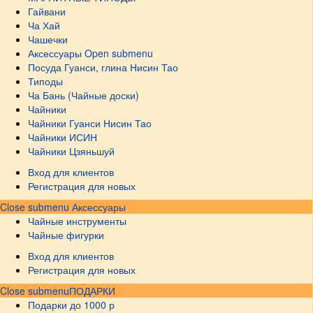
Гайвани
Ча Хай
Чашечки
Аксессуары
Open submenu
Посуда Гуанси, глина Нисин Тао
Типоды
Ча Бань (Чайные доски)
Чайники
Чайники Гуанси Нисин Тао
Чайники ИСИН
Чайники Цзяньшуй
Вход для клиентов
Регистрация для новых
Close submenu
Аксессуары
Чайные инструменты
Чайные фигурки
Вход для клиентов
Регистрация для новых
Close submenu
ПОДАРКИ
Подарки до 1000 р