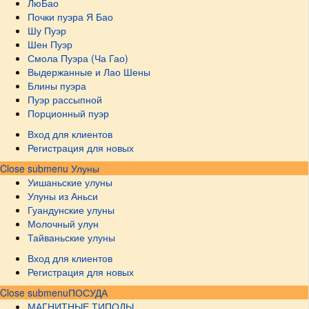
ЛюБао
Почки пуэра Я Бао
Шу Пуэр
Шен Пуэр
Смола Пуэра (Ча Гао)
Выдержанные и Лао Шены
Блины пуэра
Пуэр рассыпной
Порционный пуэр
Вход для клиентов
Регистрация для новых
Close submenu
Улуны
Уишаньские улуны
Улуны из Аньси
Гуандунские улуны
Молочный улун
Тайваньские улуны
Вход для клиентов
Регистрация для новых
Close submenu
ПОСУДА
МАГНИТНЫЕ ТИПОДЫ