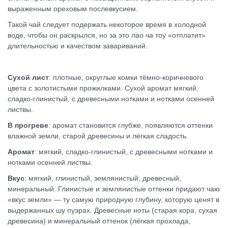
выраженным ореховым послевкусием.
Такой чай следует подержать некоторое время в холодной
воде, чтобы он раскрылся, но за это лао ча тоу «отплатит»
длительностью и качеством завариваний.
Сухой лист
: плотные, округлые комки тёмно-коричневого
цвета с золотистыми прожилками. Сухой аромат мягкий,
сладко-глинистый, с древесными нотками и нотками осенней
листвы.
В прогреве
: аромат становится глубже, появляются оттенки
влажной земли, старой древесины и лёгкая сладость.
Аромат
: мягкий, сладко-глинистый, с древесными нотками и
нотками осенней листвы.
Вкус
: мягкий, глинистый, землянистый, древесный,
минеральный. Глинистые и землянистые оттенки придают чаю
«вкус земли» — ту самую природную глубину, которую ценят в
выдержанных шу пуэрах. Древесные ноты (старая кора, сухая
древесина) и минеральный оттенок (лёгкая прохлада,