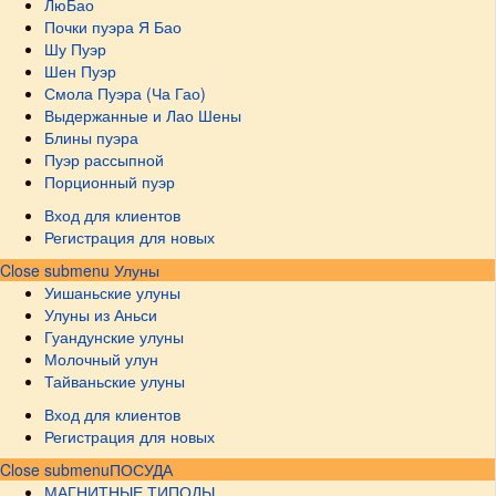
ЛюБао
Почки пуэра Я Бао
Шу Пуэр
Шен Пуэр
Смола Пуэра (Ча Гао)
Выдержанные и Лао Шены
Блины пуэра
Пуэр рассыпной
Порционный пуэр
Вход для клиентов
Регистрация для новых
Close submenu
Улуны
Уишаньские улуны
Улуны из Аньси
Гуандунские улуны
Молочный улун
Тайваньские улуны
Вход для клиентов
Регистрация для новых
Close submenu
ПОСУДА
МАГНИТНЫЕ ТИПОДЫ