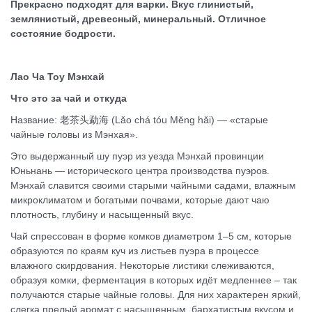
Прекрасно подходят для варки. Вкус глинистый,
землянистый, древесный, минеральный. Отличное
состояние бодрости.
Лао Ча Тоу Мэнхай
Что это за чай и откуда
Название: 老茶头勐海 (Lǎo chá tóu Měng hǎi) — «старые
чайные головы из Мэнхая».
Это выдержанный шу пуэр из уезда Мэнхай провинции
Юньнань — исторического центра производства пуэров.
Мэнхай славится своими старыми чайными садами, влажным
микроклиматом и богатыми почвами, которые дают чаю
плотность, глубину и насыщенный вкус.
Чай спрессован в форме комков диаметром 1–5 см, которые
образуются по краям куч из листьев пуэра в процессе
влажного скирдования. Некоторые листики слеживаются,
образуя комки, ферментация в которых идёт медленнее – так
получаются старые чайные головы. Для них характерен яркий,
слегка прелый аромат с насыщенным, бархатистым вкусом и