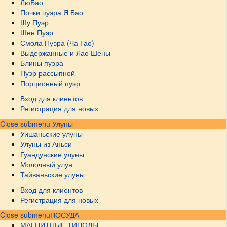
ЛюБао
Почки пуэра Я Бао
Шу Пуэр
Шен Пуэр
Смола Пуэра (Ча Гао)
Выдержанные и Лао Шены
Блины пуэра
Пуэр рассыпной
Порционный пуэр
Вход для клиентов
Регистрация для новых
Close submenu
Улуны
Уишаньские улуны
Улуны из Аньси
Гуандунские улуны
Молочный улун
Тайваньские улуны
Вход для клиентов
Регистрация для новых
Close submenu
ПОСУДА
МАГНИТНЫЕ ТИПОДЫ