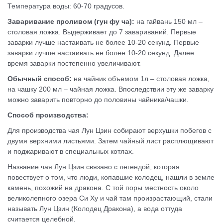
Температура воды: 60-70 градусов.
Заваривание проливом (гун фу ча):
на гайвань 150 мл –
столовая ложка. Выдерживает до 7 завариваний. Первые
заварки лучше настаивать не более 10-20 секунд. Первые
заварки лучше настаивать не более 10-20 секунд. Далее
время заварки постепенно увеличивают.
Обычный способ:
на чайник объемом 1л – столовая ложка,
на чашку 200 мл – чайная ложка. Впоследствии эту же заварку
можно заварить повторно до половины чайника/чашки.
Способ производства:
Для производства чая Лун Цзин собирают верхушки побегов с
двумя верхними листьями. Затем чайный лист расплющивают
и поджаривают в специальных котлах.
Название чая Лун Цзин связано с легендой, которая
повествует о том, что люди, копавшие колодец, нашли в земле
камень, похожий на дракона. С той поры местность около
великолепного озера Си Ху и чай там произрастающий, стали
называть Лун Цзин (Колодец Дракона), а вода оттуда
считается целебной.