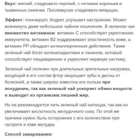
Вкус:
мягкий, сладковато-терпкий, с нотками кореньев и
тыквенных семечек. Послевкусие сладковато-вяжущее.
Эффект:
тонизирует, бодрит, улучшает настроение. Может
возникнуть даже небольшое чайное опьянение. В зеленом чае
множество витаминов
: витамин С способствует укреплению
иммунитета, витамин В2 поддерживает эластичность кожи, а
витамин РР обладает антиаллергенным действием. Также
зеленый чай богат антиоксидантами и танином, который
способствует пищеварению и укрепляет нервную систему.
Зеленый чай полезен при длительных зрительных нагрузках,
входящий в его состав фтор защищает зубы и десны от
болезней, а также широко известна его польза
при
похудении, так как зеленый чай ускоряет обмен веществ
и выводит из организма лишний жир.
Но не рекомендуется пить зеленый чай натощак, так как он
увеличивает кислотность желудочного сока. По этой же
причине нужно быть осторожнее с его количеством при
гастрите и язве желудка.
Способ заваривания: