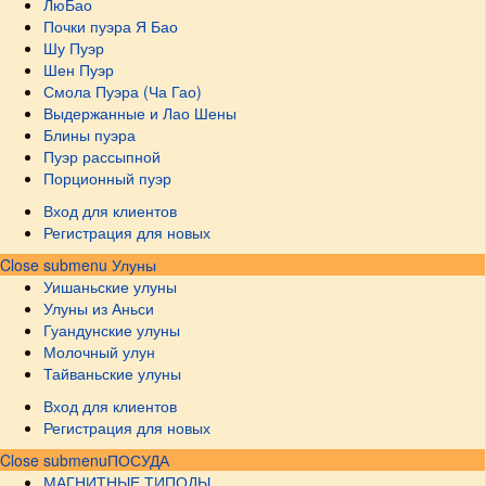
ЛюБао
Почки пуэра Я Бао
Шу Пуэр
Шен Пуэр
Смола Пуэра (Ча Гао)
Выдержанные и Лао Шены
Блины пуэра
Пуэр рассыпной
Порционный пуэр
Вход для клиентов
Регистрация для новых
Close submenu
Улуны
Уишаньские улуны
Улуны из Аньси
Гуандунские улуны
Молочный улун
Тайваньские улуны
Вход для клиентов
Регистрация для новых
Close submenu
ПОСУДА
МАГНИТНЫЕ ТИПОДЫ