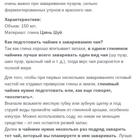
очень важно при заваривании пуэров, сильно
ферментированных улунов и красного чая.
Характеристики:
Объем: 150 мл.
Материал: глина
Цзянь Шуй
.
Как подготовить чайник к завариванию чая?
Так как глина хорошо впитывает запахи,
в одном глиняном
чайнике лучше всего заваривать один вид чая
(шу пуэр,
шен пуэр, красный чай и т. д.), тогда вкус чая раскроется в
полной мере.
Для того, чтобы при первых нескольких завариваниях готовый
настой не отдавал привкусом глины и земли,
глиняный
чайник нужно подготовить или, как еще говорят,
«воспитать».
Вначале возьмите жесткую губку или зубную щетку и под
струей воды промойте чайник от глиняной крошки, особенно
изнутри. Можно использовать соду, но никак не моющие
средства – от них остается резкий запах.
Далее
в чайнике нужно несколько раз подряд заварить
тот чай, который вы планируете в нем заваривать
. Лучше