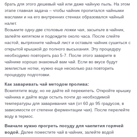
брать для этого дешевый чай или даже чайную пыль. На этом
этапе главная задача – чтобы чайник пропитался чайными
маслами и на его внутренних стенках образовался чайный
налет.
Возьмите одну-две столовые ложки чая, засыпьте в чайник,
залейте кипятком и подождите около часа. После слейте
настой, вытряхните чайный лист и оставьте чайник сушиться с
открытой крышкой до полного высыхания. Эту процедуру
необходимо повторить раз 5-7. После этого заварите в
чайнике хорошо знакомый вам чай. Если во вкусе будут
землистые нотки, нужно еще несколько раз повторить
процедуру подготовки.
Как заваривать чай методом пролива:
Вскипятите воду, но не дайте ей перекипеть. Откройте крышку
чайника и дайте воде остыть почти до необходимой
температуры для заваривания чая (от 60 до 95 градусов, в
зависимости от степени ферментации чая). После перелейте
воду в термос.
Вначале нужно прогреть посуду для чаепития горячей
водой.
Далее поместите чай в чайник, залейте водой