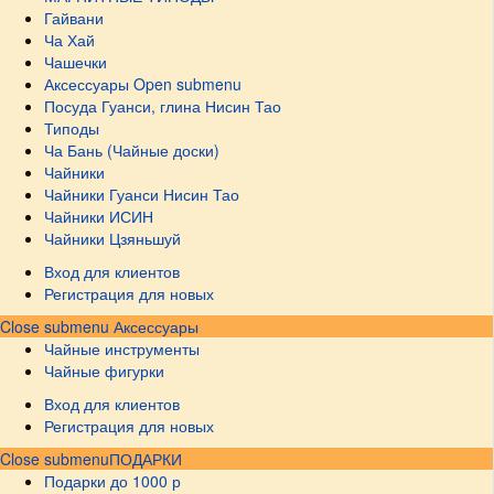
Гайвани
Ча Хай
Чашечки
Аксессуары
Open submenu
Посуда Гуанси, глина Нисин Тао
Типоды
Ча Бань (Чайные доски)
Чайники
Чайники Гуанси Нисин Тао
Чайники ИСИН
Чайники Цзяньшуй
Вход для клиентов
Регистрация для новых
Close submenu
Аксессуары
Чайные инструменты
Чайные фигурки
Вход для клиентов
Регистрация для новых
Close submenu
ПОДАРКИ
Подарки до 1000 р