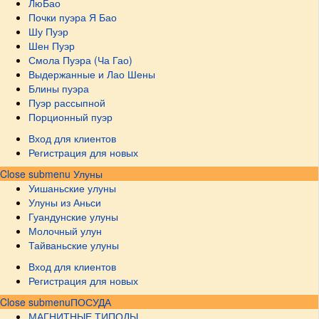
ЛюБао
Почки пуэра Я Бао
Шу Пуэр
Шен Пуэр
Смола Пуэра (Ча Гао)
Выдержанные и Лао Шены
Блины пуэра
Пуэр рассыпной
Порционный пуэр
Вход для клиентов
Регистрация для новых
Close submenu
Улуны
Уишаньские улуны
Улуны из Аньси
Гуандунские улуны
Молочный улун
Тайваньские улуны
Вход для клиентов
Регистрация для новых
Close submenu
ПОСУДА
МАГНИТНЫЕ ТИПОДЫ