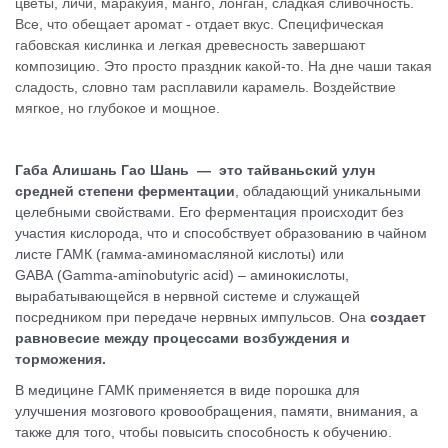
цветы, личи, маракуйя, манго, лонган, сладкая сливочность.
Все, что обещает аромат - отдает вкус. Специфическая
габовская кислинка и легкая древесность завершают
композицию. Это просто праздник какой-то. На дне чаши такая
сладость, словно там расплавили карамель. Воздействие
мягкое, но глубокое и мощное.
Габа Алишань Гао Шань — это тайваньский улун
средней степени ферментации
, обладающий уникальными
целебными свойствами. Его ферментация происходит без
участия кислорода, что и способствует образованию в чайном
листе ГАМК (гамма-аминомасляной кислоты) или
GABA (Gamma-aminobutyric acid) – аминокислоты,
вырабатывающейся в нервной системе и служащей
посредником при передаче нервных импульсов. Она
создает
равновесие между процессами возбуждения и
торможения.
В медицине ГАМК применяется в виде порошка для
улучшения мозгового кровообращения, памяти, внимания, а
также для того, чтобы повысить способность к обучению.