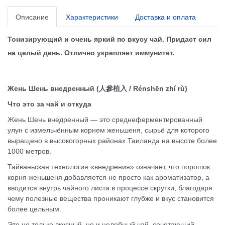
Описание
Характеристики
Доставка и оплата
Тонизирующий и очень яркий по вкусу чай. Придаст сил
на целый день. Отлично укрепляет иммунитет.
Жень Шень внедренный (人參植入 / Rénshēn zhí rù)
Что это за чай и откуда
Жень Шень внедренный — это среднеферментированный
улун с измельчённым корнем женьшеня, сырьё для которого
выращено в высокогорных районах Таиланда на высоте более
1000 метров.
Тайваньская технология «внедрения» означает, что порошок
корня женьшеня добавляется не просто как ароматизатор, а
вводится внутрь чайного листа в процессе скрутки, благодаря
чему полезные вещества проникают глубже и вкус становится
более цельным.
Это не только вкусный, но и целебный чай, сочетающий