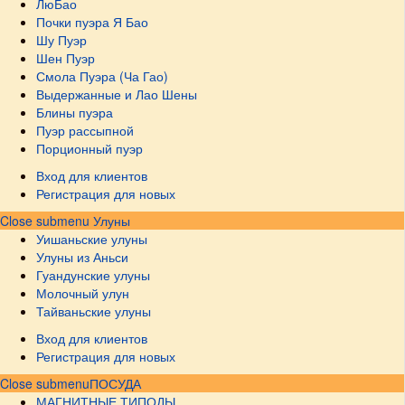
ЛюБао
Почки пуэра Я Бао
Шу Пуэр
Шен Пуэр
Смола Пуэра (Ча Гао)
Выдержанные и Лао Шены
Блины пуэра
Пуэр рассыпной
Порционный пуэр
Вход для клиентов
Регистрация для новых
Close submenu
Улуны
Уишаньские улуны
Улуны из Аньси
Гуандунские улуны
Молочный улун
Тайваньские улуны
Вход для клиентов
Регистрация для новых
Close submenu
ПОСУДА
МАГНИТНЫЕ ТИПОДЫ