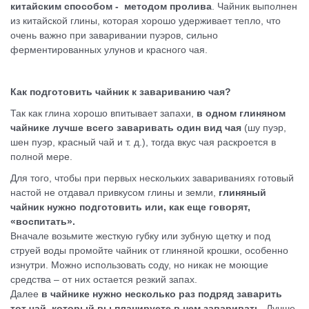
китайским способом - методом пролива
. Чайник выполнен
из китайской глины, которая хорошо удерживает тепло, что
очень важно при заваривании пуэров, сильно
ферментированных улунов и красного чая.
Как подготовить чайник к завариванию чая?
Так как глина хорошо впитывает запахи,
в одном глиняном
чайнике лучше всего заваривать один вид чая
(шу пуэр,
шен пуэр, красный чай и т. д.), тогда вкус чая раскроется в
полной мере.
Для того, чтобы при первых нескольких завариваниях готовый
настой не отдавал привкусом глины и земли,
глиняный
чайник нужно подготовить или, как еще говорят,
«воспитать».
Вначале возьмите жесткую губку или зубную щетку и под
струей воды промойте чайник от глиняной крошки, особенно
изнутри. Можно использовать соду, но никак не моющие
средства – от них остается резкий запах.
Далее
в чайнике нужно несколько раз подряд заварить
тот чай, который вы планируете в нем заваривать
. Лучше