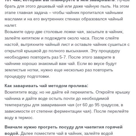
брать для этого дешевый чай или даже чайную пыль. На этом
этапе главная задача – чтобы чайник пропитался чайными
маслами и на его внутренних стенках образовался чайный
налет.
Возьмите одну-две столовые ложки чая, засыпьте в чайник,
залейте кипятком и подождите около часа. После слейте
настой, вытряхните чайный лист и оставьте чайник сушиться с
открытой крышкой до полного высыхания. Эту процедуру
необходимо повторить раз 5-7. После этого заварите в
чайнике хорошо знакомый вам чай. Если во вкусе будут
землистые нотки, нужно еще несколько раз повторить
процедуру подготовки.
Как заваривать чай методом пролива:
Вскипятите воду, но не дайте ей перекипеть. Откройте крышку
чайника и дайте воде остыть почти до необходимой
температуры для заваривания чая (от 60 до 95 градусов, в
зависимости от степени ферментации чая). После перелейте
воду в термос.
Вначале нужно прогреть посуду для чаепития горячей
водой.
Далее поместите чай в чайник, залейте водой