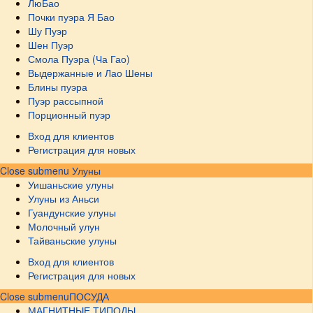
ЛюБао
Почки пуэра Я Бао
Шу Пуэр
Шен Пуэр
Смола Пуэра (Ча Гао)
Выдержанные и Лао Шены
Блины пуэра
Пуэр рассыпной
Порционный пуэр
Вход для клиентов
Регистрация для новых
Close submenu
Улуны
Уишаньские улуны
Улуны из Аньси
Гуандунские улуны
Молочный улун
Тайваньские улуны
Вход для клиентов
Регистрация для новых
Close submenu
ПОСУДА
МАГНИТНЫЕ ТИПОДЫ