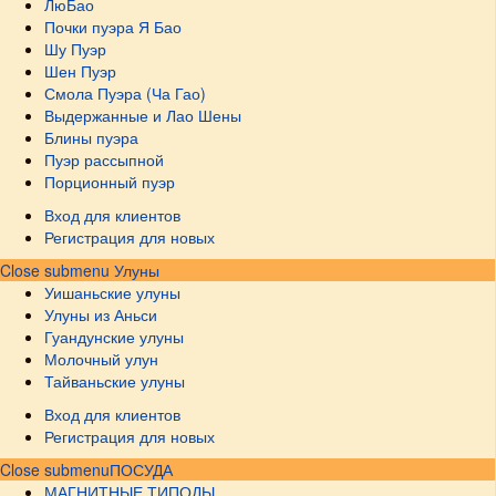
ЛюБао
Почки пуэра Я Бао
Шу Пуэр
Шен Пуэр
Смола Пуэра (Ча Гао)
Выдержанные и Лао Шены
Блины пуэра
Пуэр рассыпной
Порционный пуэр
Вход для клиентов
Регистрация для новых
Close submenu
Улуны
Уишаньские улуны
Улуны из Аньси
Гуандунские улуны
Молочный улун
Тайваньские улуны
Вход для клиентов
Регистрация для новых
Close submenu
ПОСУДА
МАГНИТНЫЕ ТИПОДЫ